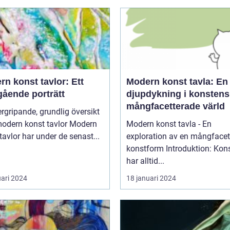
n konst tavlor: Ett
Modern konst tavla: En
gående porträtt
djupdykning i konstens
mångfacetterade värld
rgripande, grundlig översikt
dern konst tavlor Modern
Modern konst tavla - En
tavlor har under de senast...
exploration av en mångfacet
konstform Introduktion: Konsten
har alltid...
uari 2024
18 januari 2024