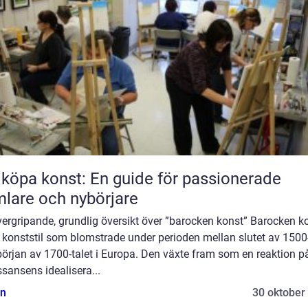
 köpa konst: En guide för passionerade
lare och nybörjare
ergripande, grundlig översikt över ”barocken konst” Barocken k
 konststil som blomstrade under perioden mellan slutet av 1500-
örjan av 1700-talet i Europa. Den växte fram som en reaktion p
sansens idealisera...
n
30 oktober