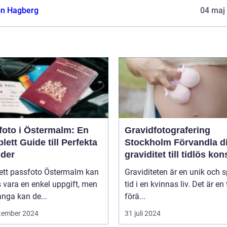
n Hagberg
04 maj
foto i Östermalm: En
Gravidfotografering
ett Guide till Perfekta
Stockholm Förvandla din
lder
graviditet till tidlös kon
 ett passfoto Östermalm kan
Graviditeten är en unik och s
 vara en enkel uppgift, men
tid i en kvinnas liv. Det är en 
nga kan de...
förä...
tember 2024
31 juli 2024