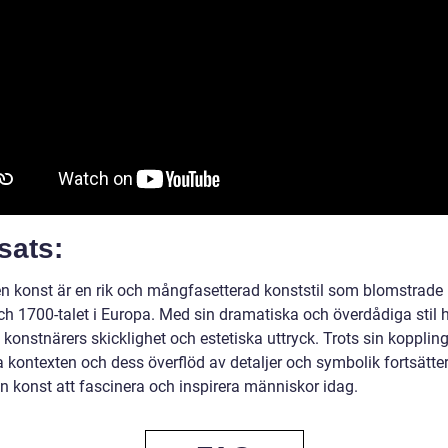
sats:
n konst är en rik och mångfasetterad konststil som blomstrade
ch 1700-talet i Europa. Med sin dramatiska och överdådiga stil 
 konstnärers skicklighet och estetiska uttryck. Trots sin koppling 
a kontexten och dess överflöd av detaljer och symbolik fortsätte
n konst att fascinera och inspirera människor idag.