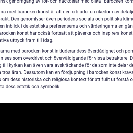
orisk genomgång av för- och nackdelar med olika ”barocken kon
rna med barocken konst är att den erbjuder en rikedom av detalj
 prakt. Den genomlyser även periodens sociala och politiska klim
en inblick i de estetiska preferenserna och värderingarna en gån
arocken konst har också fortsatt att påverka och inspirera konst
tiva uttryck fram till idag.
arna med barocken konst inkluderar dess överdådighet och pom
kan ses som överdrivet och överväldigande för vissa betraktare. 
g till kyrkan kan även vara avskräckande för de som inte delar d
a trosläran. Dessutom kan en fördjupning i barocken konst kräv
om dess historiska och religiösa kontext för att fullt ut förstå 
ta dess estetik och symbolik.