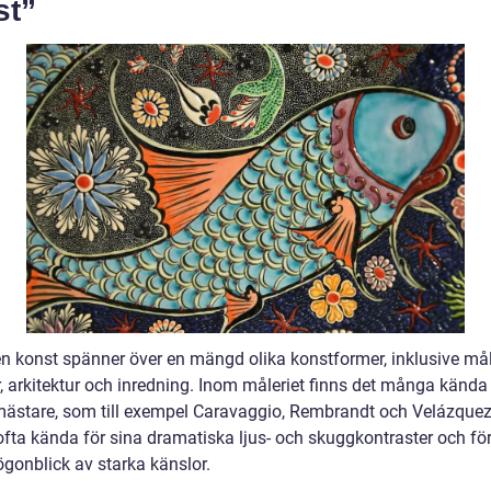
st”
n konst spänner över en mängd olika konstformer, inklusive mål
r, arkitektur och inredning. Inom måleriet finns det många kända
ästare, som till exempel Caravaggio, Rembrandt och Velázquez
ofta kända för sina dramatiska ljus- och skuggkontraster och för
ögonblick av starka känslor.