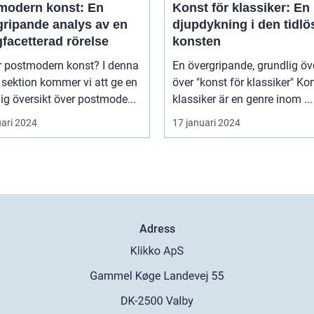
modern konst: En
Konst för klassiker: En
gripande analys av en
djupdykning i den tidlö
facetterad rörelse
konsten
postmodern konst? I denna
En övergripande, grundlig öv
 sektion kommer vi att ge en
över "konst för klassiker" Konst för
ig översikt över postmode...
klassiker är en genre inom ...
uari 2024
17 januari 2024
Adress