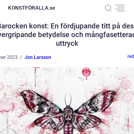
KONSTFÖRALLA.
se
arocken konst: En fördjupande titt på de
vergripande betydelse och mångfasettera
uttryck
red
ber 2023
Jon Larsson