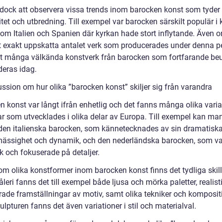
 dock att observera vissa trends inom barocken konst som tyder
tet och utbredning. Till exempel var barocken särskilt populär i 
som Italien och Spanien där kyrkan hade stort inflytande. Även o
tt exakt uppskatta antalet verk som producerades under denna pe
et många välkända konstverk från barocken som fortfarande be
deras idag.
ussion om hur olika ”barocken konst” skiljer sig från varandra
n konst var långt ifrån enhetlig och det fanns många olika varia
ar som utvecklades i olika delar av Europa. Till exempel kan man
den italienska barocken, som kännetecknades av sin dramatisk
ässighet och dynamik, och den nederländska barocken, som va
sk och fokuserade på detaljer.
om olika konstformer inom barocken konst finns det tydliga skil
eri fanns det till exempel både ljusa och mörka paletter, realis
erade framställningar av motiv, samt olika tekniker och komposit
lpturen fanns det även variationer i stil och materialval.