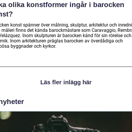
ka olika konstformer ingår i barocken
nst?
cken konst spänner över målning, skulptur, arkitektur och inredn
 måleri finns det kända barockmästare som Caravaggio, Rembr
Velázquez. Inom skulpturen är barocken känd för sin rörelse och
mik. Inom arkitekturen präglas barocken av överdådiga och
ösa byggnader och kyrkor.
Läs fler inlägg här
 nyheter