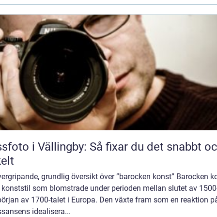
sfoto i Vällingby: Så fixar du det snabbt o
elt
ergripande, grundlig översikt över ”barocken konst” Barocken k
 konststil som blomstrade under perioden mellan slutet av 1500-
örjan av 1700-talet i Europa. Den växte fram som en reaktion p
sansens idealisera...