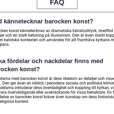
FAQ
d kännetecknar barocken konst?
cken konst kännetecknas av dramatiska känslouttryck, överflöd
jer och en stark betoning på illusionism. Den är även starkt kop
 den katolska kontexten och användes för att framhäva kyrkans 
glans.
ka fördelar och nackdelar finns med
rocken konst?
elarna med barocken konst är dess rikedom av detaljer och visue
. Den ger även en inblick i periodens sociala och politiska klimat
elarna inkluderar dess överdådighet och koppling till kyrkan, vi
ara överväldigande eller avskräckande för vissa betraktare. En f
tåelse av barocken konst kräver även kunskap om dess historisk
eligiösa kontext.