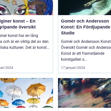
iginer konst – En
Gomér och Andersson
gripande översikt
Konst: En Fördjupande
Studie
iner konst har en lång
ia och är en viktig del av den
Gomér och Andersson Konst 
liska kulturen. Det är konst...
Översikt Gomér och Andersson
Konst är ett framstående
konstgalleri s...
uari 2024
17 januari 2024