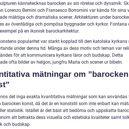
ulpturen kännetecknas barocken av sin rörelse och dynamik. Sk
n Lorenzo Bernini och Fransesco Borromini var kända för sina 
ade mäktiga och dramatiska scener. Arkitekturen under barocke
es av överdådiga och pompösa byggnader och kyrkor. Fontana di
exempel på en ikonisk barockarkitektur.
onstens popularitet var starkt kopplad till den katolska kyrkans
lytande under denna tid. Många av dess motiv och teman var rel
ändes för att kommunicera kyrkans läror och budskap. Detta
ade ofta bilder av helgon, jungfru Maria och scener ur bibeln.
ntitativa mätningar om ”barocken
st”
finns det inga exakta kvantitativa mätningar som kan användas f
a barocken konst, då det är en konststil som inte enbart kan mät
eller statistik. Istället är det bäst att bedöma och uppskatta baro
nom att betrakta dess visuella och estetiska kvaliteter samt tol
k och budskap.