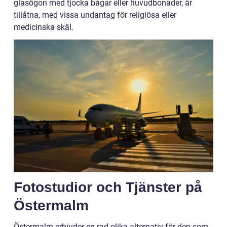
glasögon med tjocka bågar eller huvudbonader, är
tillåtna, med vissa undantag för religiösa eller
medicinska skäl.
Fotostudior och Tjänster på
Östermalm
Östermalm erbjuder en rad olika alternativ för den som