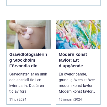
Gravidfotograferin
Modern konst
g Stockholm
tavlor: Ett
Förvandla din
djupgående
graviditet till tidlös
porträtt
Graviditeten är en unik
En övergripande,
konst
och speciell tid i en
grundlig översikt över
kvinnas liv. Det är en
modern konst tavlor
tid av förä...
Modern konst tavlor
har under de senast...
31 juli 2024
18 januari 2024