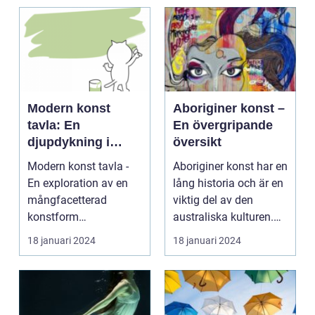
Modern konst
Aboriginer konst –
tavla: En
En övergripande
djupdykning i
översikt
konstens
Modern konst tavla -
Aboriginer konst har en
mångfacetterade
En exploration av en
lång historia och är en
värld
mångfacetterad
viktig del av den
konstform
australiska kulturen.
Introduktion: Konsten
Det är konst...
18 januari 2024
18 januari 2024
har alltid...