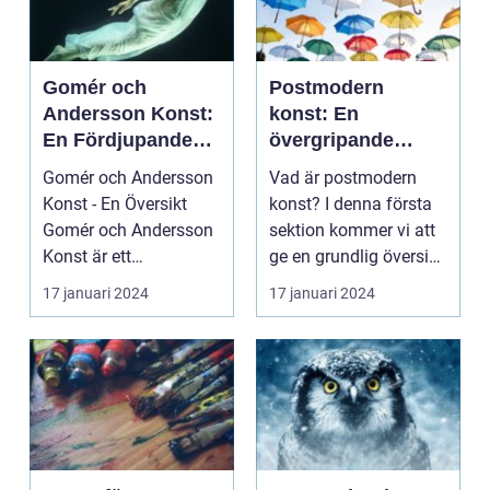
Gomér och
Postmodern
Andersson Konst:
konst: En
En Fördjupande
övergripande
Studie
analys av en
Gomér och Andersson
Vad är postmodern
mångfacetterad
Konst - En Översikt
konst? I denna första
rörelse
Gomér och Andersson
sektion kommer vi att
Konst är ett
ge en grundlig översikt
framstående
över postmode...
17 januari 2024
17 januari 2024
konstgalleri s...