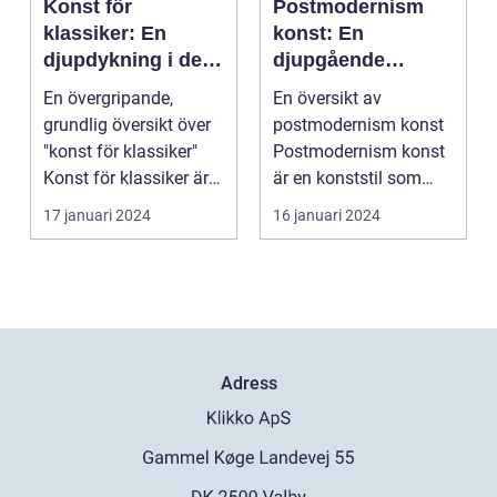
Konst för
Postmodernism
klassiker: En
konst: En
djupdykning i den
djupgående
tidlösa konsten
undersökning
En övergripande,
En översikt av
grundlig översikt över
postmodernism konst
"konst för klassiker"
Postmodernism konst
Konst för klassiker är
är en konststil som
en genre inom ...
uppkom under andra
17 januari 2024
16 januari 2024
halva...
Adress