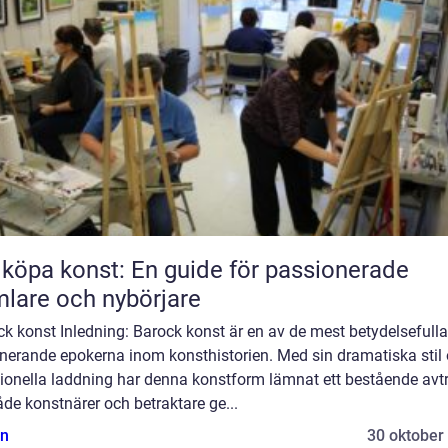
 köpa konst: En guide för passionerade
lare och nybörjare
k konst Inledning: Barock konst är en av de mest betydelsefull
inerande epokerna inom konsthistorien. Med sin dramatiska stil
ionella laddning har denna konstform lämnat ett bestående avt
de konstnärer och betraktare ge...
n
30 oktober