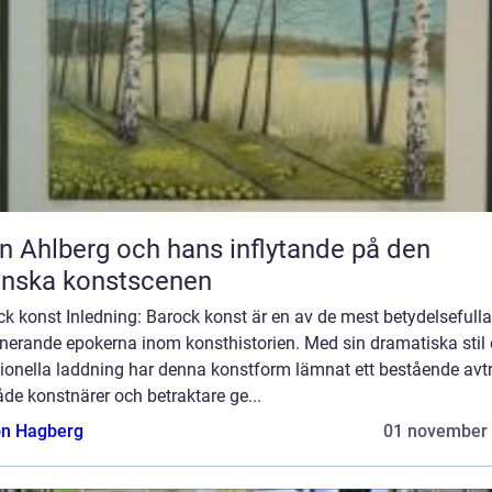
n Ahlberg och hans inflytande på den
enska konstscenen
k konst Inledning: Barock konst är en av de mest betydelsefull
inerande epokerna inom konsthistorien. Med sin dramatiska stil
ionella laddning har denna konstform lämnat ett bestående avt
de konstnärer och betraktare ge...
n Hagberg
01 november