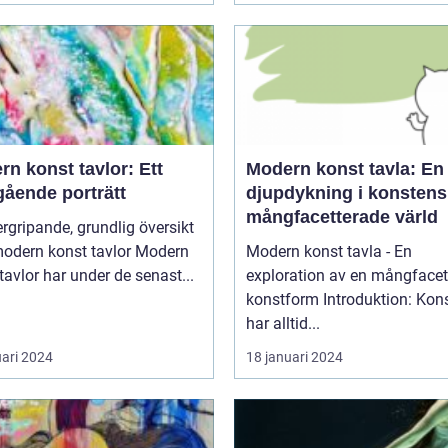
n konst tavlor: Ett
Modern konst tavla: En
gående porträtt
djupdykning i konstens
mångfacetterade värld
rgripande, grundlig översikt
dern konst tavlor Modern
Modern konst tavla - En
tavlor har under de senast...
exploration av en mångfacet
konstform Introduktion: Konsten
har alltid...
uari 2024
18 januari 2024