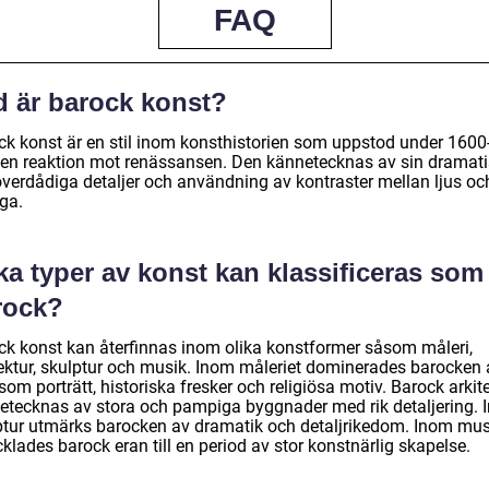
FAQ
d är barock konst?
ck konst är en stil inom konsthistorien som uppstod under 1600-
en reaktion mot renässansen. Den kännetecknas av sin dramat
 överdådiga detaljer och användning av kontraster mellan ljus oc
ga.
ka typer av konst kan klassificeras som
rock?
ck konst kan återfinnas inom olika konstformer såsom måleri,
tektur, skulptur och musik. Inom måleriet dominerades barocken 
som porträtt, historiska fresker och religiösa motiv. Barock arkit
etecknas av stora och pampiga byggnader med rik detaljering.
ptur utmärks barocken av dramatik och detaljrikedom. Inom mus
klades barock eran till en period av stor konstnärlig skapelse.