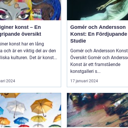
iginer konst – En
Gomér och Andersson
gripande översikt
Konst: En Fördjupande
Studie
iner konst har en lång
ia och är en viktig del av den
Gomér och Andersson Konst 
liska kulturen. Det är konst...
Översikt Gomér och Andersson
Konst är ett framstående
konstgalleri s...
uari 2024
17 januari 2024