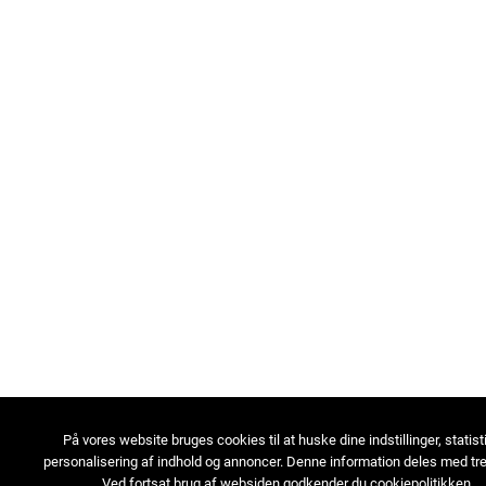
På vores website bruges cookies til at huske dine indstillinger, statist
personalisering af indhold og annoncer. Denne information deles med tre
Ved fortsat brug af websiden godkender du cookiepolitikken.