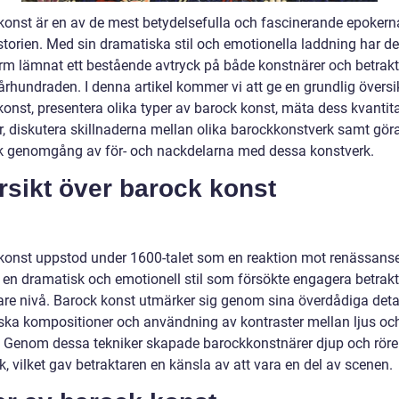
konst är en av de mest betydelsefulla och fascinerande epoker
storien. Med sin dramatiska stil och emotionella laddning har d
rm lämnat ett bestående avtryck på både konstnärer och betrak
rhundraden. I denna artikel kommer vi att ge en grundlig översi
konst, presentera olika typer av barock konst, mäta dess kvantit
r, diskutera skillnaderna mellan olika barockkonstverk samt gör
sk genomgång av för- och nackdelarna med dessa konstverk.
rsikt över barock konst
konst uppstod under 1600-talet som en reaktion mot renässans
r en dramatisk och emotionell stil som försökte engagera betrak
are nivå. Barock konst utmärker sig genom sina överdådiga detal
ka kompositioner och användning av kontraster mellan ljus oc
 Genom dessa tekniker skapade barockkonstnärer djup och rörel
k, vilket gav betraktaren en känsla av att vara en del av scenen.