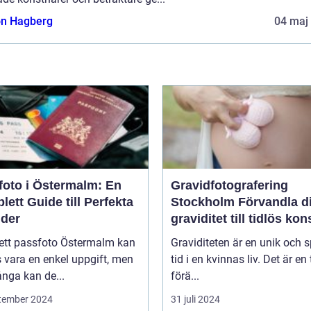
n Hagberg
04 maj
foto i Östermalm: En
Gravidfotografering
ett Guide till Perfekta
Stockholm Förvandla din
lder
graviditet till tidlös kon
 ett passfoto Östermalm kan
Graviditeten är en unik och s
 vara en enkel uppgift, men
tid i en kvinnas liv. Det är en 
nga kan de...
förä...
tember 2024
31 juli 2024