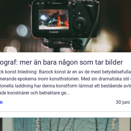
ograf: mer än bara någon som tar bilder
k konst Inledning: Barock konst är en av de mest betydelsefull
inerande epokerna inom konsthistorien. Med sin dramatiska stil
ionella laddning har denna konstform lämnat ett bestående avt
de konstnärer och betraktare ge...
n
30 juni