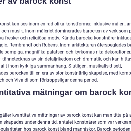
er av barock konst
onst kan ses inom en rad olika konstformer, inklusive måleri, ark
r och musik. Inom måleriet dominerades barocken av verk som po
ska fresker och religiösa motiv. Kända barocka konstnärer inklud
gio, Rembrandt och Rubens. Inom arkitekturen återspeglades b
i de pampiga, magnifika palatsen och kyrkornas rika dekorationer
r kännetecknas av sin detaljrikedom och dramatik, och kan hitta
 allt inom kyrkliga sammanhang. Slutligen, musikaliskt sett,
ades barocken till en era av stor konstnärlig skapelse, med komp
h och Vivaldi som förkroppsligar denna period.
ntitativa mätningar om barock ko
 gäller kvantitativa mätningar av barock konst kan man titta på 
m skapades under denna tid, antalet konstnärer som var verks
pulariteten hos barock konst bland människor. Barock perioden