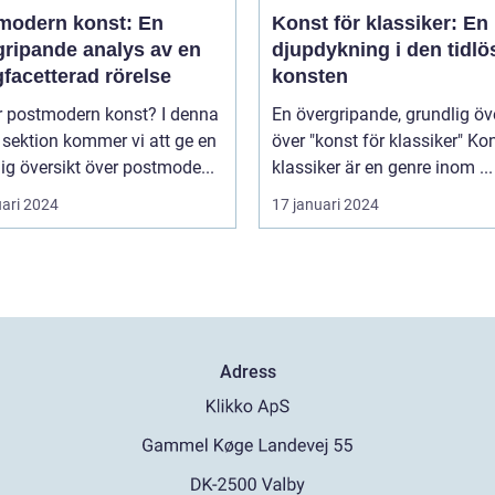
modern konst: En
Konst för klassiker: En
gripande analys av en
djupdykning i den tidlö
facetterad rörelse
konsten
postmodern konst? I denna
En övergripande, grundlig öv
 sektion kommer vi att ge en
över "konst för klassiker" Konst för
ig översikt över postmode...
klassiker är en genre inom ...
uari 2024
17 januari 2024
Adress