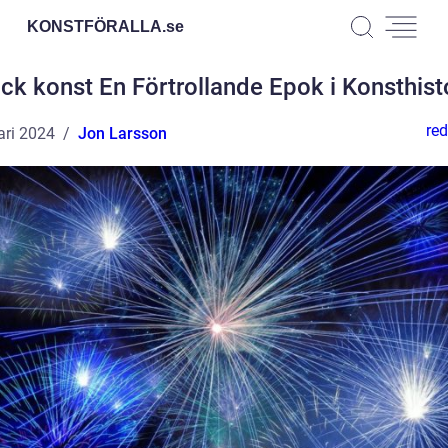
KONSTFÖRALLA.
se
ck konst En Förtrollande Epok i Konsthist
red
ari 2024
Jon Larsson