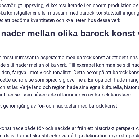
onstnärligt uppsving, vilket resulterade i en enorm produktion av 
öka konstgallerier eller museum med barock konstutställningar g
et att bedöma kvantiteten och kvaliteten hos dessa verk.
lnader mellan olika barock konst 
e mest intressanta aspekterna med barock konst är att det finns
e skillnader mellan olika verk. Till exempel kan man se skillnad
ion, färgval, motiv och tonalitet. Detta beror på att barock kons
etterad rörelse som spred sig över hela Europa och hade mång
ch stilar. Varje land och region hade sina egna kulturella, histor
 influenser som påverkade utformningen av barock konstverk.
sk genomgång av för- och nackdelar med barock konst
onst hade både för- och nackdelar från ett historiskt perspektiv
ar dess dramatiska stil och överdådiga dekoration mycket upps