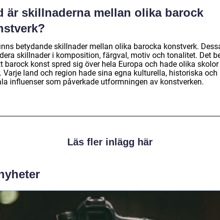
 är skillnaderna mellan olika barock
nstverk?
finns betydande skillnader mellan olika barocka konstverk. Dess
dera skillnader i komposition, färgval, motiv och tonalitet. Det b
tt barock konst spred sig över hela Europa och hade olika skolor
r. Varje land och region hade sina egna kulturella, historiska och
ala influenser som påverkade utformningen av konstverken.
Läs fler inlägg här
 nyheter