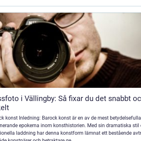
sfoto i Vällingby: Så fixar du det snabbt o
elt
k konst Inledning: Barock konst är en av de mest betydelsefull
inerande epokerna inom konsthistorien. Med sin dramatiska stil
ionella laddning har denna konstform lämnat ett bestående avt
de konstnärer och betraktare ge...