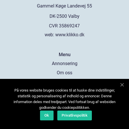
web:
www.klikko.dk
Menu
Annonsering
Om oss
Cookies
På vores website bruges cookies til at huske dine indstillinger,
Kontakta oss
statistik og personalisering af indhold og annoncer. Denne
Sitemap
information deles med tredjepart. Ved fortsat brug af websiden
godkender du cookiepolitikken.
Ok
Privatlivspolitik