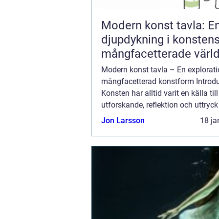
Modern konst tavla: E
djupdykning i konsten
mångfacetterade värl
Modern konst tavla – En explorati
mångfacetterad konstform Introdu
Konsten har alltid varit en källa till
utforskande, reflektion och uttryck
människan. I denna artikel ska vi 
Jon Larsson
18 ja
grundlig och fördjupande titt på 
kons...