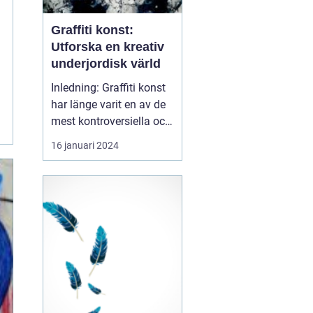
Graffiti konst:
Utforska en kreativ
underjordisk värld
Inledning: Graffiti konst
har länge varit en av de
mest kontroversiella och
samtidigt kreativa
16 januari 2024
konstformerna. Med sin
förmåga att omskapa
stadsmiljöer och ge
uttryck åt olika budskap
har graffiti konstnärer
blivit samtida
gatukonstens pionjärer. I
de...