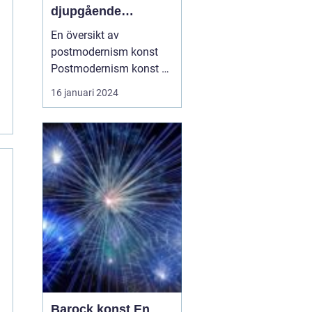
djupgående
undersökning
En översikt av
postmodernism konst
Postmodernism konst är
en konststil som
16 januari 2024
uppkom under andra
halvan av 1900-talet och
representerar en tydlig
avvikelse från
modernismens ideal. Det
är en mångfasetterad
och komplex rörelse som
utmanar traditionella ...
Barock konst En