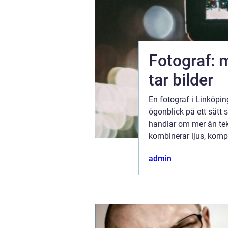
Fotograf: 
tar bilder
En fotograf i Linköpi
man är en
ögonblick på ett sätt 
ta
handlar om mer än tek
 rum, skapa
kombinerar ljus, komp
 konstresa?
admin
ktober 2025