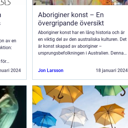
n
Aboriginer konst – En
s
övergripande översikt
d
Aboriginer konst har en lång historia och är
en viktig del av den australiska kulturen. Det
on av en
är konst skapad av aboriginer –
ktion:
ursprungsbefolkningen i Australien. Denna
konstform har sina rötter i tidig australiskt
 för
traditionell konst och har utvec...
ta en
nuari 2024
Jon Larsson
18 januari 2024
modern