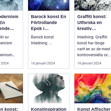
odernism
Barock konst En
Graffiti konst:
 En
Förtrollande
Utforska en
ende
Epok i
kreativ
ökning
Konsthistorien
underjordisk
ikt av
Barock konst
Inledning: Graffiti
värld
ernism
Inledning: ...
konst har länge
varit en av de mest
ernism
kontroversiella och
en konststil
samtidigt kreativa
i 2024
16 januari 2024
16 januari 2024
kom under
konst...
va...
en konst:
Konstinspiration
Konst Affischer