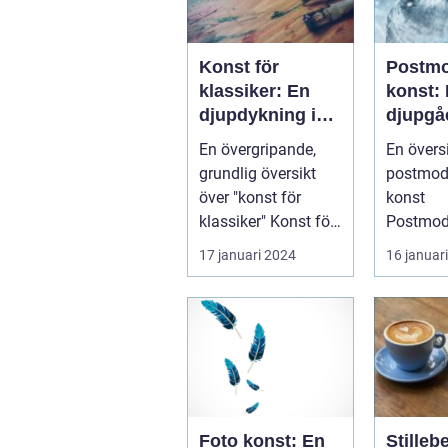
Konst för
Postm
klassiker: En
konst:
djupdykning i
djupgå
den tidlösa
unders
En övergripande,
En övers
konsten
grundlig översikt
postmod
över "konst för
konst
klassiker" Konst för
Postmod
klassiker är en
konst är 
17 januari 2024
16 januar
genre inom ...
som upp
andra hal
Foto konst: En
Stilleb