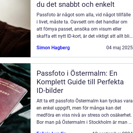
du det snabbt och enkelt
Passfoto är något som alla, vid något tillfälle
i livet, måste ta. Oavsett om det handlar om
att förnya passet, ansöka om visum eller
skaffa ett nytt ID-kort, är det viktigt att allt blir
rätt frå...
Simon Hagberg
04 maj 2025
Passfoto i Östermalm: En
Komplett Guide till Perfekta
ID-bilder
Att ta ett passfoto Östermalm kan tyckas vara
en enkel uppgift, men för många kan det
medföra en viss nivå av stress och osäkerhet.
Bor man på Östermalm i Stockholm är man i
en lyckligt lottad position,...