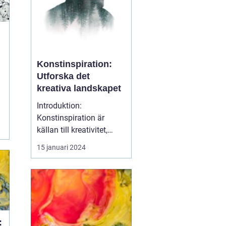
Konstinspiration:
Utforska det
kreativa landskapet
Introduktion:
Konstinspiration är
källan till kreativitet,
vilket ger upphov till
15 januari 2024
vackra och meningsfulla
konstverk. I denna artikel
kommer vi att utforska
konstinspiration i dess
olika former, vilka typer
som är populära och hur
: