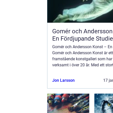
Gomér och Andersson 
En Fördjupande Studie
Gomér och Andersson Konst – En 
Gomér och Andersson Konst är ett
framstående konstgalleri som har 
verksamt i över 20 år. Med ett stor
utställningar och en imponerande
av konstverk är de respekterade i
Jon Larsson
17 ja
konstvärlde...