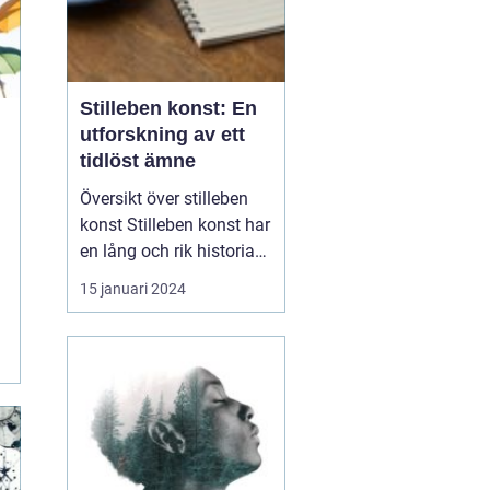
Stilleben konst: En
utforskning av ett
tidlöst ämne
Översikt över stilleben
konst Stilleben konst har
en lång och rik historia
som sträcker sig tillbaka
15 januari 2024
flera hundra år. Termen
"stilleben" kommer från
den nederländska
konstvärlden och
betyder bokstavligen
översatt "stilla liv". Det
handlar om att ska...