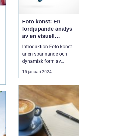
Foto konst: En
fördjupande analys
av en visuell
uttrycksform
Introduktion Foto konst
är en spännande och
dynamisk form av
visuell kommunikation
15 januari 2024
som kombinerar
fotografiets tekniska
aspekter med
konstnärlig kreativitet.
Med utvecklingen av
digitala kameror och
bildredigeringsprogram
har möjligheterna inom
foto ...