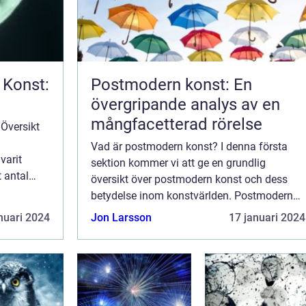
Konst:
Postmodern konst: En
övergripande analys av en
mångfacetterad rörelse
Översikt
Vad är postmodern konst? I denna första
varit
sektion kommer vi att ge en grundlig
t antal
översikt över postmodern konst och dess
 samling
betydelse inom konstvärlden. Postmodern
nom
konst är en konstriktning som uppstod på
nuari 2024
Jon Larsson
17 januari 2024
1960-talet och fortsatte att utvecklas under
1970- o...