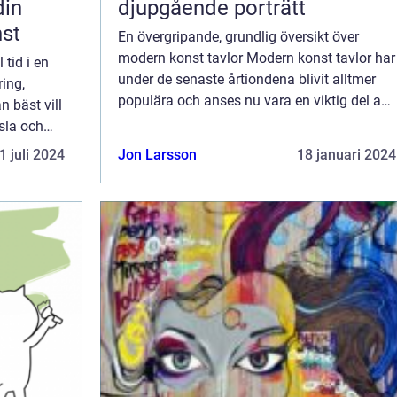
djupgående porträtt
nst
En övergripande, grundlig översikt över
modern konst tavlor Modern konst tavlor har
 tid i en
under de senaste årtiondena blivit alltmer
ring,
populära och anses nu vara en viktig del av
n bäst vill
samtida konstvärlden. Denna konstform
sla och
erbjuder nya och innovativa sätt att förm...
1 juli 2024
Jon Larsson
18 januari 2024