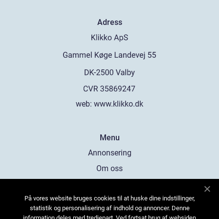
Adress
web:
www.klikko.dk
Menu
Annonsering
Om oss
Cookies
På vores website bruges cookies til at huske dine indstillinger,
Kontakta oss
statistik og personalisering af indhold og annoncer. Denne
Sitemap
information deles med tredjepart. Ved fortsat brug af websiden