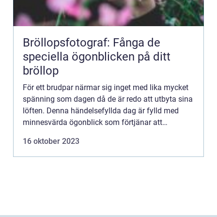
Bröllopsfotograf: Fånga de
speciella ögonblicken på ditt
bröllop
För ett brudpar närmar sig inget med lika mycket
spänning som dagen då de är redo att utbyta sina
löften. Denna händelsefyllda dag är fylld med
minnesvärda ögonblick som förtjänar att
förevigas. Därför är valet av en professionell
16 oktober 2023
bröllopsfotograf av...