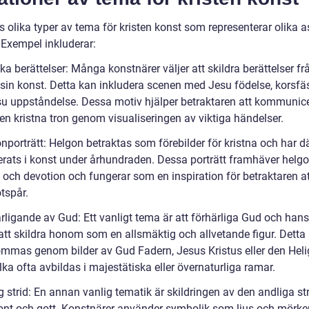
s olika typer av tema för kristen konst som representerar olika a
 Exempel inkluderar:
ska berättelser: Många konstnärer väljer att skildra berättelser fr
i sin konst. Detta kan inkludera scenen med Jesu födelse, korsfä
esu uppståndelse. Dessa motiv hjälper betraktaren att kommunic
en kristna tron genom visualiseringen av viktiga händelser.
nporträtt: Helgon betraktas som förebilder för kristna och har d
terats i konst under århundraden. Dessa porträtt framhäver helg
 och devotion och fungerar som en inspiration för betraktaren att
tspår.
rligande av Gud: Ett vanligt tema är att förhärliga Gud och hans
tt skildra honom som en allsmäktig och allvetande figur. Detta
mmas genom bilder av Gud Fadern, Jesus Kristus eller den Heli
lka ofta avbildas i majestätiska eller övernaturliga ramar.
g strid: En annan vanlig tematik är skildringen av den andliga st
ont och gott. Konstnärer använder symbolik som ljus och mörker