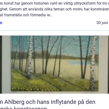
en konst har genom historien varit en viktig uttrycksform för tro
ighet. Genom att använda olika teman och motiv, har konstnärer
t framställa och förmedla re...
n
30 juni
n Ahlberg och hans inflytande på den