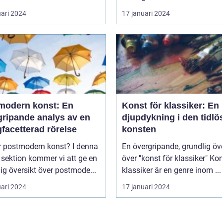
uari 2024
17 januari 2024
modern konst: En
Konst för klassiker: En
gripande analys av en
djupdykning i den tidlö
facetterad rörelse
konsten
postmodern konst? I denna
En övergripande, grundlig öv
 sektion kommer vi att ge en
över "konst för klassiker" Konst för
ig översikt över postmode...
klassiker är en genre inom ...
uari 2024
17 januari 2024