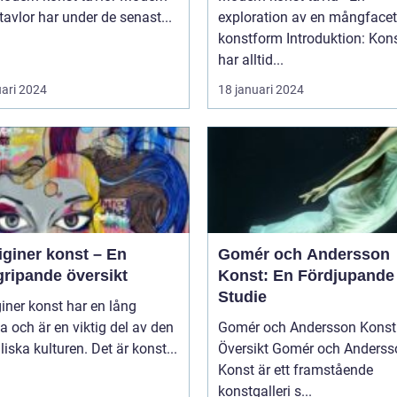
tavlor har under de senast...
exploration av en mångfacet
konstform Introduktion: Konsten
har alltid...
uari 2024
18 januari 2024
iginer konst – En
Gomér och Andersson
gripande översikt
Konst: En Fördjupande
Studie
iner konst har en lång
ia och är en viktig del av den
Gomér och Andersson Konst 
liska kulturen. Det är konst...
Översikt Gomér och Andersson
Konst är ett framstående
konstgalleri s...