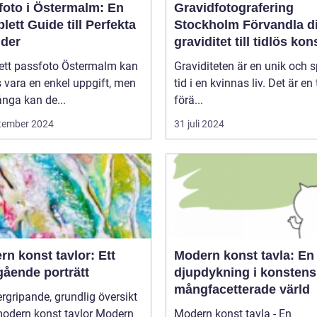
foto i Östermalm: En
Gravidfotografering
ett Guide till Perfekta
Stockholm Förvandla din
lder
graviditet till tidlös kon
 ett passfoto Östermalm kan
Graviditeten är en unik och s
 vara en enkel uppgift, men
tid i en kvinnas liv. Det är en 
nga kan de...
förä...
tember 2024
31 juli 2024
n konst tavlor: Ett
Modern konst tavla: En
gående porträtt
djupdykning i konstens
mångfacetterade värld
rgripande, grundlig översikt
dern konst tavlor Modern
Modern konst tavla - En