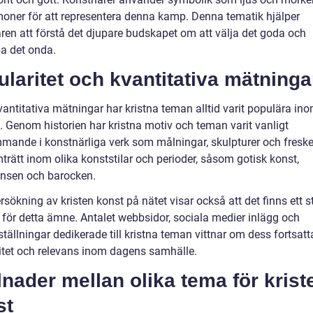
oner för att representera denna kamp. Denna tematik hjälper
aren att förstå det djupare budskapet om att välja det goda och
 det onda.
laritet och kvantitativa mätninga
vantitativa mätningar har kristna teman alltid varit populära in
. Genom historien har kristna motiv och teman varit vanligt
mande i konstnärliga verk som målningar, skulpturer och freske
trätt inom olika konststiIar och perioder, såsom gotisk konst,
nsen och barocken.
sökning av kristen konst på nätet visar också att det finns ett s
e för detta ämne. Antalet webbsidor, sociala medier inlägg och
tällningar dedikerade till kristna teman vittnar om dess fortsatt
itet och relevans inom dagens samhälle.
lnader mellan olika tema för krist
st