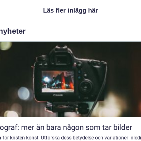
Läs fler inlägg här
 nyheter
ograf: mer än bara någon som tar bilder
för kristen konst: Utforska dess betydelse och variationer Inled