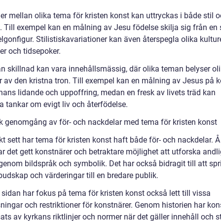
er mellan olika tema för kristen konst kan uttryckas i både stil 
. Till exempel kan en målning av Jesu födelse skilja sig från en 
lgonfigur. Stilistiskavariationer kan även återspegla olika kultur
er och tidsepoker.
n skillnad kan vara innehållsmässig, där olika teman belyser ol
r av den kristna tron. Till exempel kan en målning av Jesus på k
hans lidande och uppoffring, medan en fresk av livets träd kan
 tankar om evigt liv och återfödelse.
sk genomgång av för- och nackdelar med tema för kristen konst
kt sett har tema för kristen konst haft både för- och nackdelar. 
r det gett konstnärer och betraktare möjlighet att utforska andl
genom bildspråk och symbolik. Det har också bidragit till att spr
budskap och värderingar till en bredare publik.
sidan har fokus på tema för kristen konst också lett till vissa
ningar och restriktioner för konstnärer. Genom historien har kon
ts av kyrkans riktlinjer och normer när det gäller innehåll och st