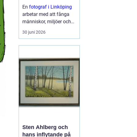
En
fotograf i Linköping
arbetar med att fånga
människor, miljöer och
ögonblick på ett sätt
30 juni 2026
som väcker känslor och
berättar en hi...
Sten Ahlberg och
hans inflytande på