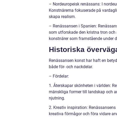
– Nordeuropeisk renässans: I nordeuro
Konstnärerna fokuserade på vardagli
skapa realism.
– Renässansen i Spanien: Renässansen
som utforskade den kristna tron och 
konstnärer som framstående under d
Historiska övervä
Renässansen konst har haft en betyd
både för- och nackdelar.
– Fördelar:
1. Återskapar skönheten i världen: R
mänskliga former till landskap och ar
njutning.
2. Kreativ inspiration: Renässansens 
kreativa förmågor och föra vidare ar