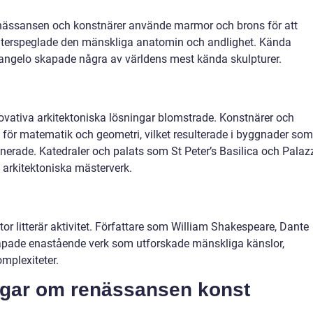
enässansen och konstnärer använde marmor och brons för att
terspeglade den mänskliga anatomin och andlighet. Kända
angelo skapade några av världens mest kända skulpturer.
ovativa arkitektoniska lösningar blomstrade. Konstnärer och
e för matematik och geometri, vilket resulterade i byggnader som
nerade. Katedraler och palats som St Peter’s Basilica och Palaz
arkitektoniska mästerverk.
r litterär aktivitet. Författare som William Shakespeare, Dante
kapade enastående verk som utforskade mänskliga känslor,
omplexiteter.
ngar om renässansen konst