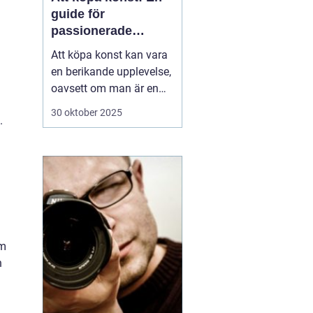
guide för
passionerade
samlare och
Att köpa konst kan vara
nybörjare
en berikande upplevelse,
oavsett om man är en
passionerad samlare
30 oktober 2025
.
eller en nybörjare på jakt
efter det perfekta
konstverket för hemmet.
Konst har förmågan att
ljusa upp ett rum, skapa
st&au...
om
n