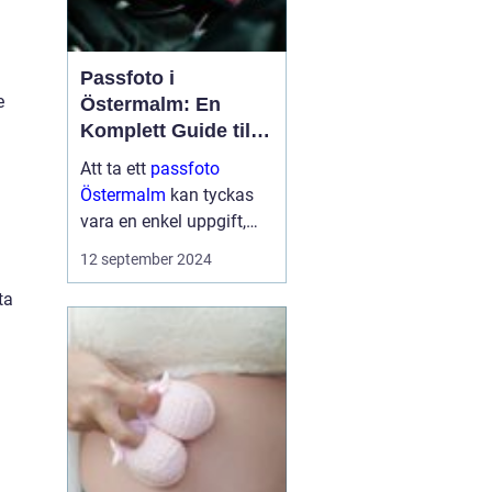
Passfoto i
e
Östermalm: En
Komplett Guide till
Perfekta ID-bilder
Att ta ett
passfoto
Östermalm
kan tyckas
vara en enkel uppgift,
men för många kan det
12 september 2024
medföra en viss nivå av
ta
stress och osäkerhet.
Bor man p&a...