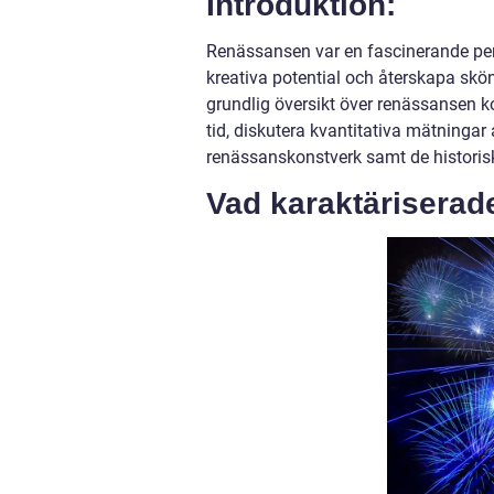
Introduktion:
Renässansen var en fascinerande per
kreativa potential och återskapa skö
grundlig översikt över renässansen k
tid, diskutera kvantitativa mätninga
renässanskonstverk samt de historis
Vad karaktärisera