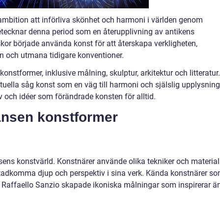
mbition att införliva skönhet och harmoni i världen genom
etecknar denna period som en återupplivning av antikens
skor började använda konst för att återskapa verkligheten,
 och utmana tidigare konventioner.
nstformer, inklusive målning, skulptur, arkitektur och litteratur.
uella såg konst som en väg till harmoni och själslig upplysning
v och idéer som förändrade konsten för alltid.
ansen konstformer
nsens konstvärld. Konstnärer använde olika tekniker och material
åstadkomma djup och perspektiv i sina verk. Kända konstnärer s
 Raffaello Sanzio skapade ikoniska målningar som inspirerar ä