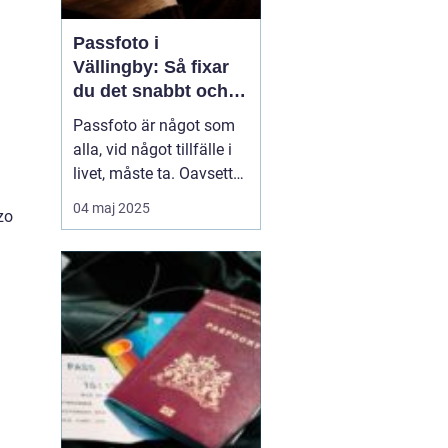
Passfoto i
Vällingby: Så fixar
du det snabbt och
enkelt
Passfoto är något som
alla, vid något tillfälle i
livet, måste ta. Oavsett
om det handlar om att
04 maj 2025
zo
förnya passet, ansöka
om visum eller skaffa ett
nytt ID-kort, är det viktigt
att allt blir rätt frå...