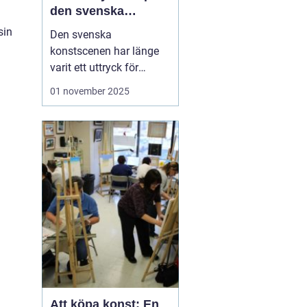
den svenska
konstscenen
sin
Den svenska
konstscenen har länge
varit ett uttryck för
kreativitet och
01 november 2025
innovation, med
konstnärer som
inspirerats av både
internationella trender
och lokal tradition.
Sten
Ahlberg
är ...
Att köpa konst: En