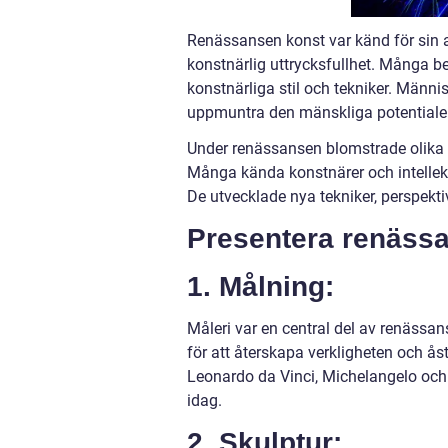
Renässansen konst var känd för sin a
konstnärlig uttrycksfullhet. Många b
konstnärliga stil och tekniker. Männi
uppmuntra den mänskliga potentialen
Under renässansen blomstrade olika ko
Många kända konstnärer och intellekt
De utvecklade nya tekniker, perspekti
Presentera renäss
1. Målning:
Måleri var en central del av renässa
för att återskapa verkligheten och 
Leonardo da Vinci, Michelangelo och
idag.
2. Skulptur: