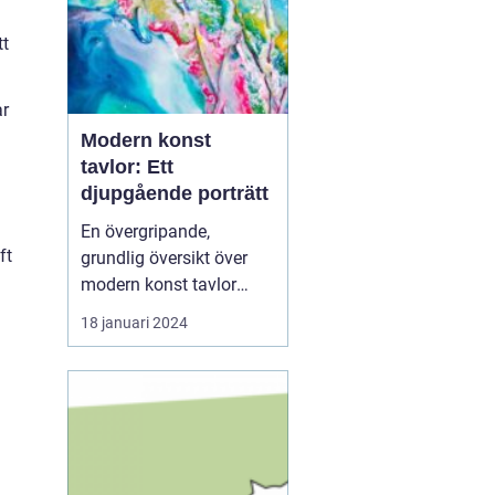
tt
ar
Modern konst
tavlor: Ett
djupgående porträtt
En övergripande,
ft
grundlig översikt över
modern konst tavlor
Modern konst tavlor har
18 januari 2024
under de senaste
årtiondena blivit alltmer
populära och anses nu
vara en viktig del av
samtida konstvärlden.
Denna konstform