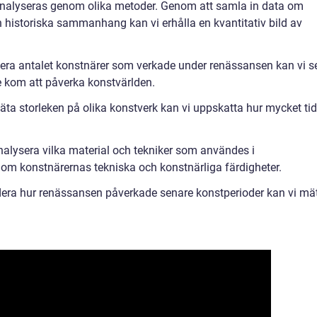
alyseras genom olika metoder. Genom att samla in data om
ch historiska sammanhang kan vi erhålla en kvantitativ bild av
dera antalet konstnärer som verkade under renässansen kan vi s
 kom att påverka konstvärlden.
ta storleken på olika konstverk kan vi uppskatta hur mycket tid
nalysera vilka material och tekniker som användes i
 om konstnärernas tekniska och konstnärliga färdigheter.
dera hur renässansen påverkade senare konstperioder kan vi mä