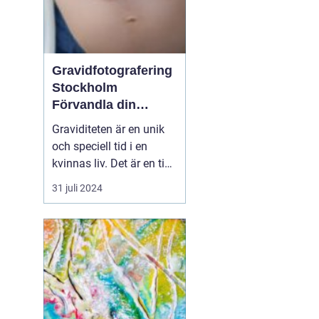
Gravidfotografering
Stockholm
Förvandla din
graviditet till tidlös
Graviditeten är en unik
konst
och speciell tid i en
kvinnas liv. Det är en tid
av förändring, förväntan
31 juli 2024
och glädje. En tid då
man bäst vill bevara och
komma ihåg varje
känsla och detalj. I
Stockholm ...