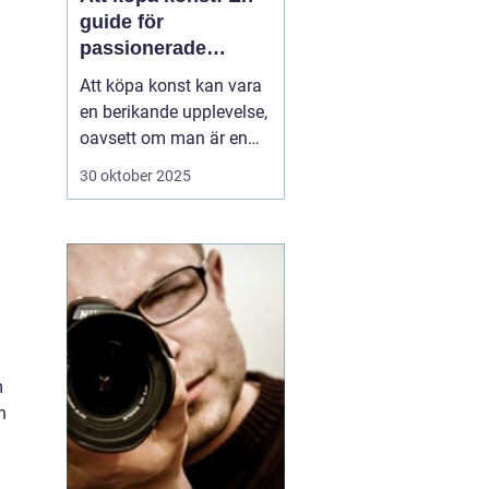
guide för
passionerade
samlare och
Att köpa konst kan vara
nybörjare
en berikande upplevelse,
oavsett om man är en
passionerad samlare
30 oktober 2025
eller en nybörjare på jakt
efter det perfekta
konstverket för hemmet.
Konst har förmågan att
ljusa upp ett rum, skapa
st&au...
m
h