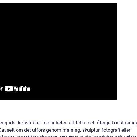
rbjuder konstnärer möjligheten att tolka och återge konstnärlig
 Oavsett om det utförs genom målning, skulptur, fotografi eller