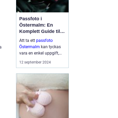
Passfoto i
Östermalm: En
Komplett Guide till
Perfekta ID-bilder
Att ta ett
passfoto
Östermalm
kan tyckas
a
vara en enkel uppgift,
men för många kan det
12 september 2024
medföra en viss nivå av
stress och osäkerhet.
Bor man p&a...
h
h