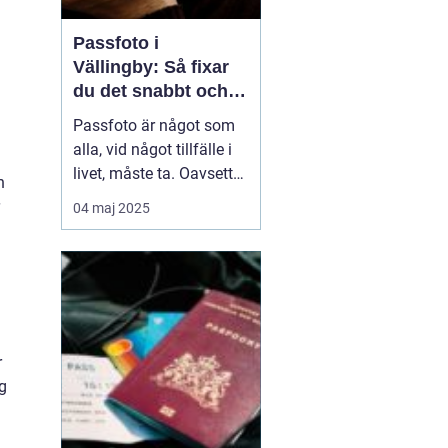
Passfoto i
Vällingby: Så fixar
du det snabbt och
enkelt
Passfoto är något som
alla, vid något tillfälle i
livet, måste ta. Oavsett
h
om det handlar om att
04 maj 2025
förnya passet, ansöka
om visum eller skaffa ett
nytt ID-kort, är det viktigt
att allt blir rätt frå...
r
g