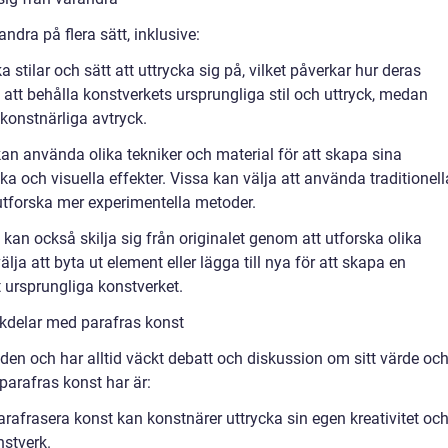
ndra på flera sätt, inklusive:
ka stilar och sätt att uttrycka sig på, vilket påverkar hur deras
 att behålla konstverkets ursprungliga stil och uttryck, medan
t konstnärliga avtryck.
an använda olika tekniker och material för att skapa sina
ska och visuella effekter. Vissa kan välja att använda traditionell
tforska mer experimentella metoder.
 kan också skilja sig från originalet genom att utforska olika
ja att byta ut element eller lägga till nya för att skapa en
t ursprungliga konstverket.
kdelar med parafras konst
den och har alltid väckt debatt och diskussion om sitt värde oc
parafras konst har är:
parafrasera konst kan konstnärer uttrycka sin egen kreativitet oc
nstverk.