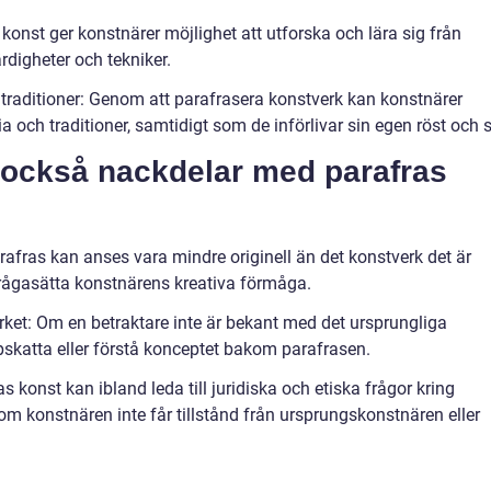
konst ger konstnärer möjlighet att utforska och lära sig från
rdigheter och tekniker.
traditioner: Genom att parafrasera konstverk kan konstnärer
och traditioner, samtidigt som de införlivar sin egen röst och st
t också nackdelar med parafras
 parafras kan anses vara mindre originell än det konstverk det är
 ifrågasätta konstnärens kreativa förmåga.
verket: Om en betraktare inte är bekant med det ursprungliga
pskatta eller förstå konceptet bakom parafrasen.
as konst kan ibland leda till juridiska och etiska frågor kring
om konstnären inte får tillstånd från ursprungskonstnären eller