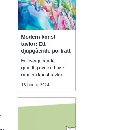
Modern konst
tavlor: Ett
djupgående porträtt
En övergripande,
grundlig översikt över
modern konst tavlor
Modern konst tavlor har
18 januari 2024
under de senaste
årtiondena blivit alltmer
populära och anses nu
vara en viktig del av
a
samtida konstvärlden.
Denna konstform