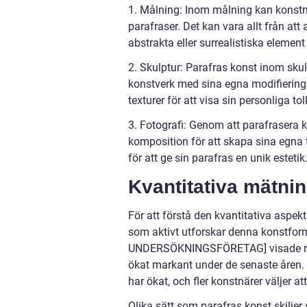
1. Målning: Inom målning kan konstnä
parafraser. Det kan vara allt från att
abstrakta eller surrealistiska element f
2. Skulptur: Parafras konst inom skul
konstverk med sina egna modifiering
texturer för att visa sin personliga to
3. Fotografi: Genom att parafrasera 
komposition för att skapa sina egna 
för att ge sin parafras en unik estetik
Kvantitativa mätni
För att förstå den kvantitativa aspekt
som aktivt utforskar denna konstfo
UNDERSÖKNINGSFÖRETAG] visade resul
ökat markant under de senaste åren. 
har ökat, och fler konstnärer väljer a
Olika sätt som parafras konst skiljer