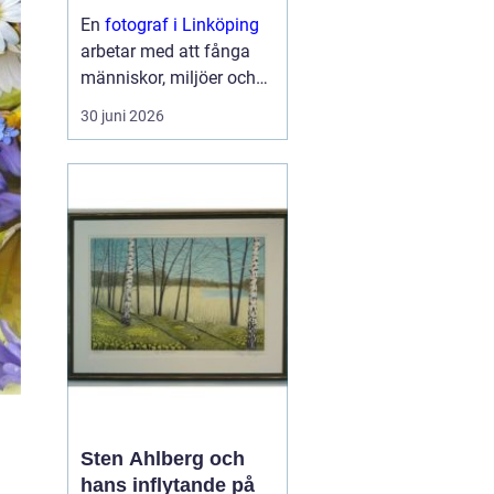
En
fotograf i Linköping
arbetar med att fånga
människor, miljöer och
ögonblick på ett sätt
30 juni 2026
som väcker känslor och
berättar en hi...
Sten Ahlberg och
hans inflytande på