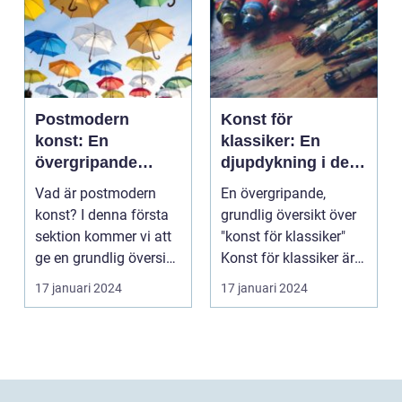
Postmodern
Konst för
konst: En
klassiker: En
övergripande
djupdykning i den
analys av en
tidlösa konsten
Vad är postmodern
En övergripande,
mångfacetterad
konst? I denna första
grundlig översikt över
rörelse
sektion kommer vi att
"konst för klassiker"
ge en grundlig översikt
Konst för klassiker är
över postmode...
en genre inom ...
17 januari 2024
17 januari 2024