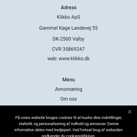
Adress
web:
www.klikko.dk
Menu
Annonsering
Om oss
Cookies
På vores website bruges cookies til at huske dine indstillinger,
Kontakta oss
statistik og personalisering af indhold og annoncer. Denne
Sitemap
information deles med tredjepart. Ved fortsat brug af websiden
godkender du cookiepolitikken.