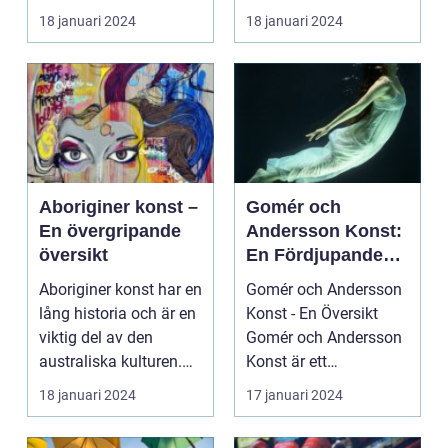
har under de senast...
Introduktion: Konsten
18 januari 2024
18 januari 2024
har alltid...
Aboriginer konst –
Gomér och
En övergripande
Andersson Konst:
översikt
En Fördjupande
Studie
Aboriginer konst har en
Gomér och Andersson
lång historia och är en
Konst - En Översikt
viktig del av den
Gomér och Andersson
australiska kulturen.
Konst är ett
Det är konst...
framstående
18 januari 2024
17 januari 2024
konstgalleri s...