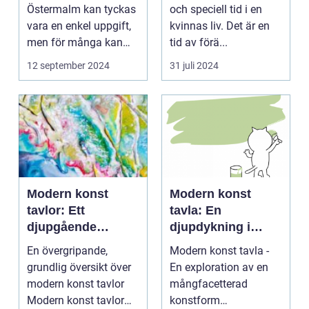
konst
Östermalm kan tyckas
och speciell tid i en
vara en enkel uppgift,
kvinnas liv. Det är en
men för många kan
tid av förä...
de...
12 september 2024
31 juli 2024
Modern konst
Modern konst
tavlor: Ett
tavla: En
djupgående
djupdykning i
porträtt
konstens
En övergripande,
Modern konst tavla -
mångfacetterade
grundlig översikt över
En exploration av en
värld
modern konst tavlor
mångfacetterad
Modern konst tavlor
konstform