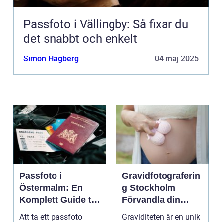
Passfoto i Vällingby: Så fixar du
det snabbt och enkelt
Simon Hagberg
04 maj 2025
Passfoto i
Gravidfotograferin
Östermalm: En
g Stockholm
Komplett Guide till
Förvandla din
Perfekta ID-bilder
graviditet till tidlös
Att ta ett passfoto
Graviditeten är en unik