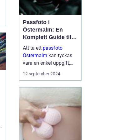
Passfoto i
Östermalm: En
Komplett Guide till
Perfekta ID-bilder
Att ta ett
passfoto
Östermalm
kan tyckas
vara en enkel uppgift,
men för många kan det
12 september 2024
medföra en viss nivå av
stress och osäkerhet.
Bor man p&a...