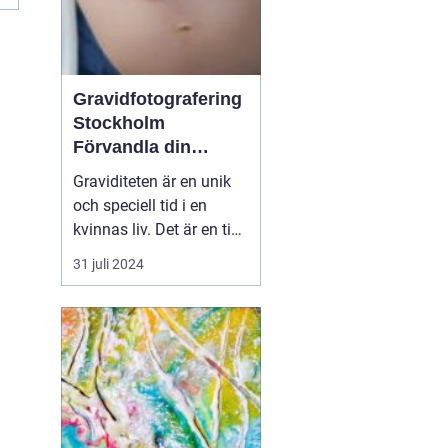
Gravidfotografering
Stockholm
Förvandla din
graviditet till tidlös
Graviditeten är en unik
konst
och speciell tid i en
kvinnas liv. Det är en tid
av förändring, förväntan
31 juli 2024
och glädje. En tid då
man bäst vill bevara och
komma ihåg varje
känsla och detalj. I
Stockholm ...