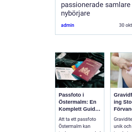
passionerade samlare
nybörjare
admin
30 ok
Passfoto i
Gravid
Östermalm: En
ing St
Komplett Guide
Förvan
till Perfekta ID-
gravidit
Att ta ett passfoto
Gravidite
bilder
tidlös 
Östermalm kan
unik och 