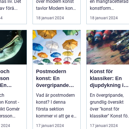
nas liv. Det
över modern konst
en mångfacetterad
av förä...
tavlor Modern konst
konstform
tavlor har under de
Introduktion:
24
18 januari 2024
18 januari 2024
senast...
Konsten har alltid...
 och
Postmodern
Konst för
sson
konst: En
klassiker: En
 En
övergripande
djupdykning i
pande
analys av en
den tidlösa
ch
Vad är postmodern
En övergripande,
mångfacetterad
konsten
n Konst -
konst? I denna
grundlig översikt
rörelse
Gomér
första sektion
över "konst för
ersson
kommer vi att ge en
klassiker" Konst för
ett
grundlig översikt
klassiker är en
i 2024
17 januari 2024
17 januari 2024