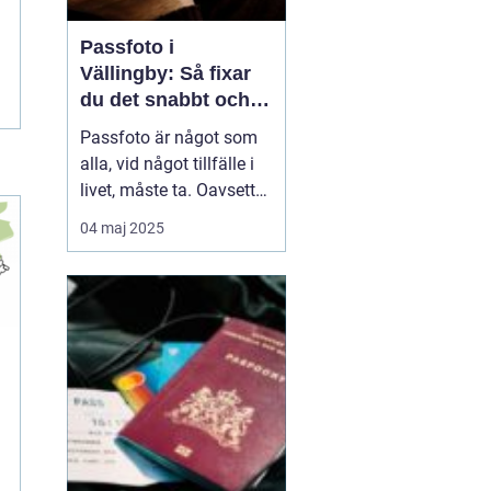
Passfoto i
Vällingby: Så fixar
du det snabbt och
enkelt
Passfoto är något som
alla, vid något tillfälle i
livet, måste ta. Oavsett
om det handlar om att
04 maj 2025
förnya passet, ansöka
om visum eller skaffa ett
nytt ID-kort, är det viktigt
att allt blir rätt frå...