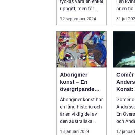
tyckas vara en enkel
i en kvin
uppgift, men för
är en tid 
många kan de...
12 september 2024
31 juli 20
Aboriginer
Gomér
konst – En
Ander
övergripande
Konst:
översikt
Fördju
Aboriginer konst har
Gomér o
Studie
en lång historia och
Andersso
är en viktig del av
En Översikt 
den australiska
och And
kulturen. Det är
Konst är 
18 januari 2024
17 januar