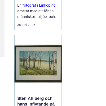
En
fotograf i Linköping
arbetar med att fånga
människor, miljöer och
ögonblick på ett sätt
30 juni 2026
som väcker känslor och
berättar en hi...
Sten Ahlberg och
hans inflytande på