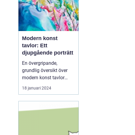
Modern konst
tavlor: Ett
djupgående porträtt
En övergripande,
grundlig översikt över
modern konst tavlor
Modern konst tavlor har
18 januari 2024
under de senaste
årtiondena blivit alltmer
populära och anses nu
vara en viktig del av
samtida konstvärlden.
Denna konstform