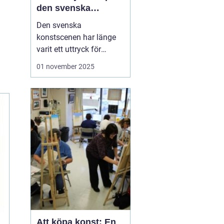
den svenska
konstscenen
Den svenska
konstscenen har länge
varit ett uttryck för
kreativitet och
01 november 2025
innovation, med
konstnärer som
inspirerats av både
internationella trender
och lokal tradition.
Sten
Ahlberg
är ...
Att köpa konst: En