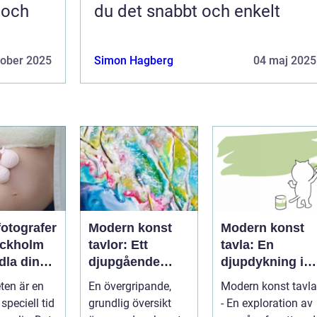
 och
du det snabbt och enkelt
tober 2025
Simon Hagberg
04 maj 2025
fotografer
Modern konst
Modern konst
ockholm
tavlor: Ett
tavla: En
dla din
djupgående
djupdykning i
et till
porträtt
konstens
ten är en
En övergripande,
Modern konst tavla
konst
mångfacetterad
speciell tid
grundlig översikt
- En exploration av
e värld