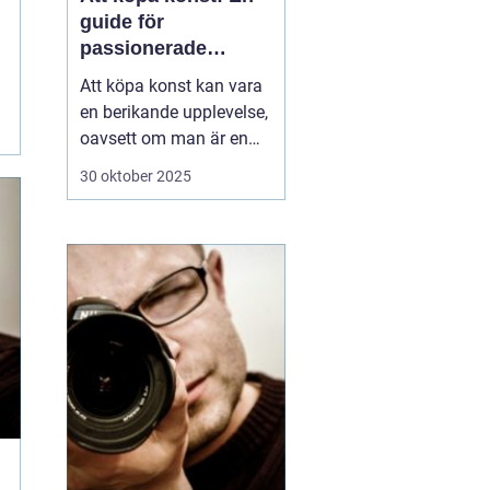
guide för
passionerade
samlare och
Att köpa konst kan vara
nybörjare
en berikande upplevelse,
oavsett om man är en
passionerad samlare
30 oktober 2025
eller en nybörjare på jakt
efter det perfekta
konstverket för hemmet.
Konst har förmågan att
ljusa upp ett rum, skapa
st&au...