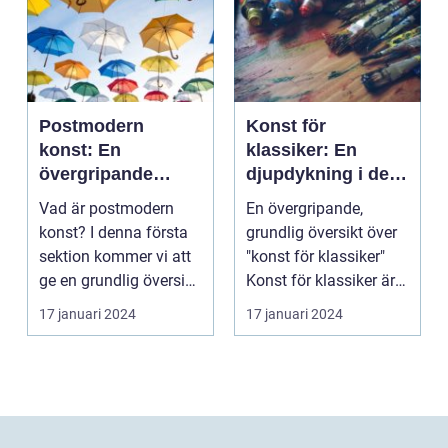
Postmodern
Konst för
konst: En
klassiker: En
övergripande
djupdykning i den
analys av en
tidlösa konsten
Vad är postmodern
En övergripande,
mångfacetterad
konst? I denna första
grundlig översikt över
rörelse
sektion kommer vi att
"konst för klassiker"
ge en grundlig översikt
Konst för klassiker är
över postmode...
en genre inom ...
17 januari 2024
17 januari 2024