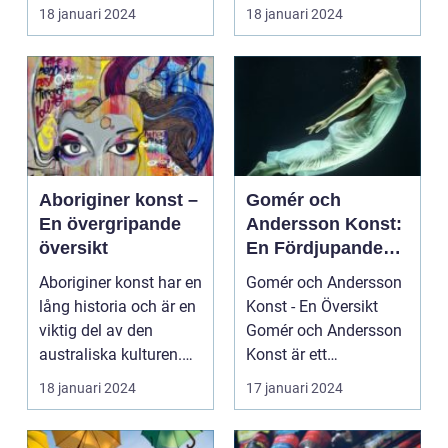
har under de senast...
Introduktion: Konsten
18 januari 2024
18 januari 2024
har alltid...
Aboriginer konst –
Gomér och
En övergripande
Andersson Konst:
översikt
En Fördjupande
Studie
Aboriginer konst har en
Gomér och Andersson
lång historia och är en
Konst - En Översikt
viktig del av den
Gomér och Andersson
australiska kulturen.
Konst är ett
Det är konst...
framstående
18 januari 2024
17 januari 2024
konstgalleri s...