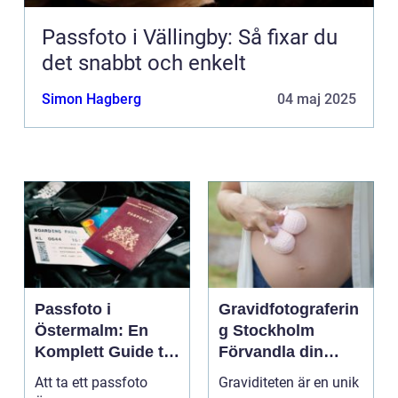
Passfoto i Vällingby: Så fixar du
det snabbt och enkelt
Simon Hagberg
04 maj 2025
Passfoto i
Gravidfotograferin
Östermalm: En
g Stockholm
Komplett Guide till
Förvandla din
Perfekta ID-bilder
graviditet till tidlös
Att ta ett passfoto
Graviditeten är en unik
konst