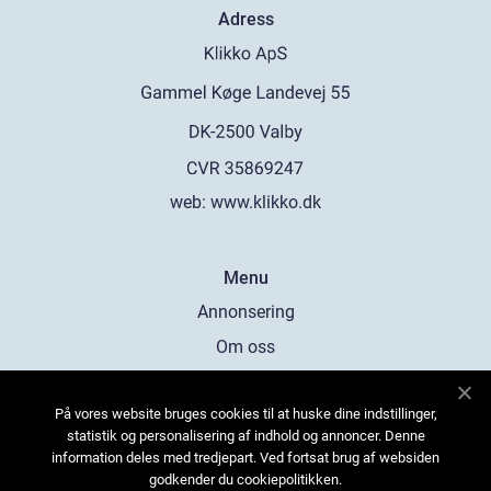
Adress
web:
www.klikko.dk
Menu
Annonsering
Om oss
Cookies
På vores website bruges cookies til at huske dine indstillinger,
Kontakta oss
statistik og personalisering af indhold og annoncer. Denne
Sitemap
information deles med tredjepart. Ved fortsat brug af websiden
godkender du cookiepolitikken.