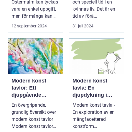
Östermalm kan tyckas
och speciell tid i en
vara en enkel uppgift,
kvinnas liv. Det är en
men för många kan
tid av förä...
de...
12 september 2024
31 juli 2024
Modern konst
Modern konst
tavlor: Ett
tavla: En
djupgående
djupdykning i
porträtt
konstens
En övergripande,
Modern konst tavla -
mångfacetterade
grundlig översikt över
En exploration av en
värld
modern konst tavlor
mångfacetterad
Modern konst tavlor
konstform