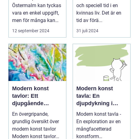
konst
Östermalm kan tyckas
och speciell tid i en
vara en enkel uppgift,
kvinnas liv. Det är en
men för många kan
tid av förä...
de...
12 september 2024
31 juli 2024
Modern konst
Modern konst
tavlor: Ett
tavla: En
djupgående
djupdykning i
porträtt
konstens
En övergripande,
Modern konst tavla -
mångfacetterade
grundlig översikt över
En exploration av en
värld
modern konst tavlor
mångfacetterad
Modern konst tavlor
konstform