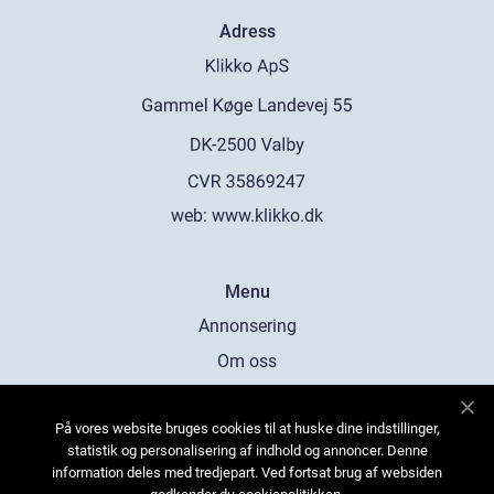
Adress
web:
www.klikko.dk
Menu
Annonsering
Om oss
Cookies
På vores website bruges cookies til at huske dine indstillinger,
Kontakta oss
statistik og personalisering af indhold og annoncer. Denne
Sitemap
information deles med tredjepart. Ved fortsat brug af websiden