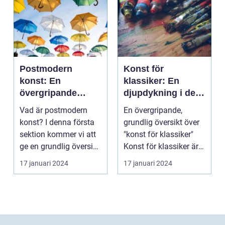
Postmodern
Konst för
konst: En
klassiker: En
övergripande
djupdykning i den
analys av en
tidlösa konsten
Vad är postmodern
En övergripande,
mångfacetterad
konst? I denna första
grundlig översikt över
rörelse
sektion kommer vi att
"konst för klassiker"
ge en grundlig översikt
Konst för klassiker är
över postmode...
en genre inom ...
17 januari 2024
17 januari 2024