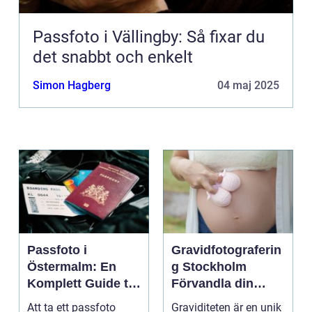
Passfoto i Vällingby: Så fixar du
det snabbt och enkelt
Simon Hagberg
04 maj 2025
Passfoto i
Gravidfotograferin
Östermalm: En
g Stockholm
Komplett Guide till
Förvandla din
Perfekta ID-bilder
graviditet till tidlös
Att ta ett passfoto
Graviditeten är en unik