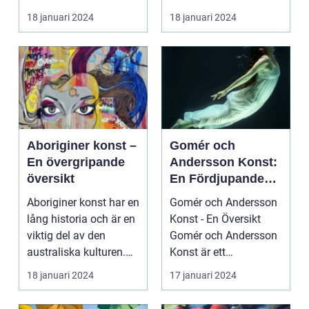
har under de senast...
Introduktion: Konsten
18 januari 2024
18 januari 2024
har alltid...
Aboriginer konst –
Gomér och
En övergripande
Andersson Konst:
översikt
En Fördjupande
Studie
Aboriginer konst har en
Gomér och Andersson
lång historia och är en
Konst - En Översikt
viktig del av den
Gomér och Andersson
australiska kulturen.
Konst är ett
Det är konst...
framstående
18 januari 2024
17 januari 2024
konstgalleri s...