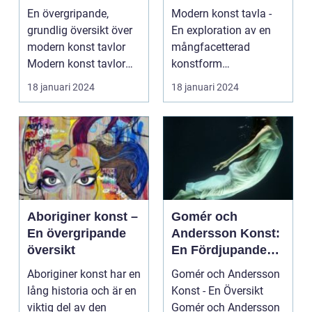
porträtt
konstens
En övergripande,
Modern konst tavla -
mångfacetterade
grundlig översikt över
En exploration av en
värld
modern konst tavlor
mångfacetterad
Modern konst tavlor
konstform
har under de senast...
Introduktion: Konsten
18 januari 2024
18 januari 2024
har alltid...
Aboriginer konst –
Gomér och
En övergripande
Andersson Konst:
översikt
En Fördjupande
Studie
Aboriginer konst har en
Gomér och Andersson
lång historia och är en
Konst - En Översikt
viktig del av den
Gomér och Andersson