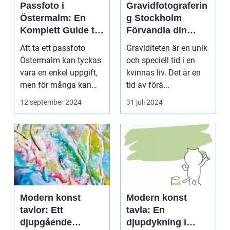
Passfoto i
Gravidfotograferin
Östermalm: En
g Stockholm
Komplett Guide till
Förvandla din
Perfekta ID-bilder
graviditet till tidlös
Att ta ett passfoto
Graviditeten är en unik
konst
Östermalm kan tyckas
och speciell tid i en
vara en enkel uppgift,
kvinnas liv. Det är en
men för många kan
tid av förä...
de...
12 september 2024
31 juli 2024
Modern konst
Modern konst
tavlor: Ett
tavla: En
djupgående
djupdykning i