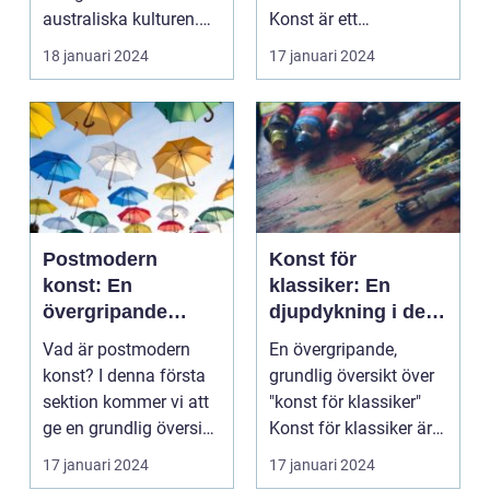
australiska kulturen.
Konst är ett
Det är konst...
framstående
18 januari 2024
17 januari 2024
konstgalleri s...
Postmodern
Konst för
konst: En
klassiker: En
övergripande
djupdykning i den
analys av en
tidlösa konsten
Vad är postmodern
En övergripande,
mångfacetterad
konst? I denna första
grundlig översikt över
rörelse
sektion kommer vi att
"konst för klassiker"
ge en grundlig översikt
Konst för klassiker är
över postmode...
en genre inom ...
17 januari 2024
17 januari 2024