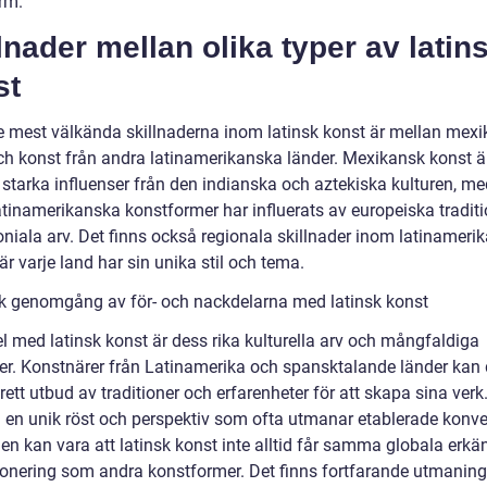
rm.
lnader mellan olika typer av latin
st
e mest välkända skillnaderna inom latinsk konst är mellan mex
ch konst från andra latinamerikanska länder. Mexikansk konst ä
a starka influenser från den indianska och aztekiska kulturen, m
atinamerikanska konstformer har influerats av europeiska traditi
oniala arv. Det finns också regionala skillnader inom latinameri
är varje land har sin unika stil och tema.
sk genomgång av för- och nackdelarna med latinsk konst
l med latinsk konst är dess rika kulturella arv och mångfaldiga
lser. Konstnärer från Latinamerika och spansktalande länder kan
brett utbud av traditioner och erfarenheter för att skapa sina verk
 en unik röst och perspektiv som ofta utmanar etablerade konve
en kan vara att latinsk konst inte alltid får samma globala erk
onering som andra konstformer. Det finns fortfarande utmanin