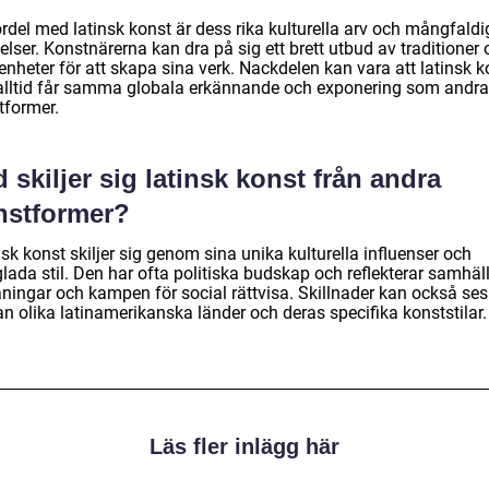
rdel med latinsk konst är dess rika kulturella arv och mångfaldi
telser. Konstnärerna kan dra på sig ett brett utbud av traditioner
enheter för att skapa sina verk. Nackdelen kan vara att latinsk k
 alltid får samma globala erkännande och exponering som andra
tformer.
 skiljer sig latinsk konst från andra
nstformer?
sk konst skiljer sig genom sina unika kulturella influenser och
lada stil. Den har ofta politiska budskap och reflekterar samhäl
ningar och kampen för social rättvisa. Skillnader kan också ses
n olika latinamerikanska länder och deras specifika konststilar.
Läs fler inlägg här