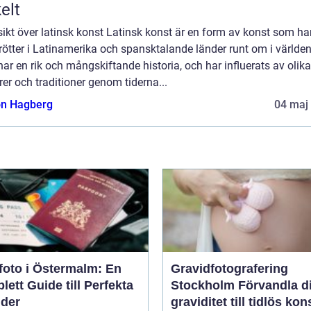
elt
ikt över latinsk konst Latinsk konst är en form av konst som ha
rötter i Latinamerika och spansktalande länder runt om i världen
ar en rik och mångskiftande historia, och har influerats av olika
rer och traditioner genom tiderna...
n Hagberg
04 maj
foto i Östermalm: En
Gravidfotografering
ett Guide till Perfekta
Stockholm Förvandla din
lder
graviditet till tidlös kon