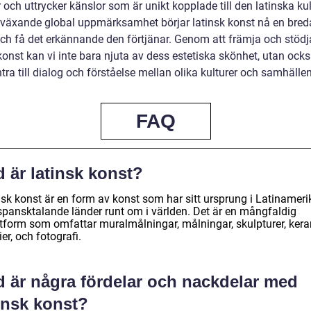
r och uttrycker känslor som är unikt kopplade till den latinska ku
växande global uppmärksamhet börjar latinsk konst nå en bred
och få det erkännande den förtjänar. Genom att främja och stödj
konst kan vi inte bara njuta av dess estetiska skönhet, utan ock
a till dialog och förståelse mellan olika kulturer och samhällen
FAQ
 är latinsk konst?
nsk konst är en form av konst som har sitt ursprung i Latinameri
spansktalande länder runt om i världen. Det är en mångfaldig
tform som omfattar muralmålningar, målningar, skulpturer, kera
lier, och fotografi.
d är några fördelar och nackdelar med
insk konst?