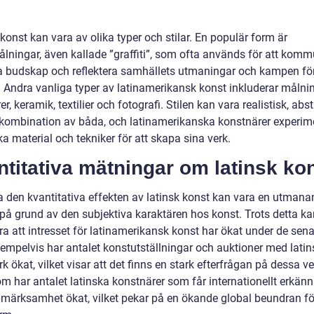
konst kan vara av olika typer och stilar. En populär form är
lningar, även kallade ”graffiti”, som ofta används för att komm
ka budskap och reflektera samhällets utmaningar och kampen för
. Andra vanliga typer av latinamerikansk konst inkluderar målnin
er, keramik, textilier och fotografi. Stilen kan vara realistisk, abs
n kombination av båda, och latinamerikanska konstnärer experim
a material och tekniker för att skapa sina verk.
titativa mätningar om latinsk ko
a den kvantitativa effekten av latinsk konst kan vara en utman
 på grund av den subjektiva karaktären hos konst. Trots detta ka
ra att intresset för latinamerikansk konst har ökat under de sen
xempelvis har antalet konstutställningar och auktioner med lati
k ökat, vilket visar att det finns en stark efterfrågan på dessa ve
m har antalet latinska konstnärer som får internationellt erkän
märksamhet ökat, vilket pekar på en ökande global beundran f