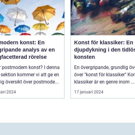
modern konst: En
Konst för klassiker: En
gripande analys av en
djupdykning i den tidlö
facetterad rörelse
konsten
postmodern konst? I denna
En övergripande, grundlig öv
 sektion kommer vi att ge en
över "konst för klassiker" Konst för
ig översikt över postmode...
klassiker är en genre inom ...
uari 2024
17 januari 2024