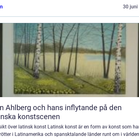
n
30 juni
n Ahlberg och hans inflytande på den
enska konstscenen
ikt över latinsk konst Latinsk konst är en form av konst som ha
rötter i Latinamerika och spansktalande länder runt om i världen