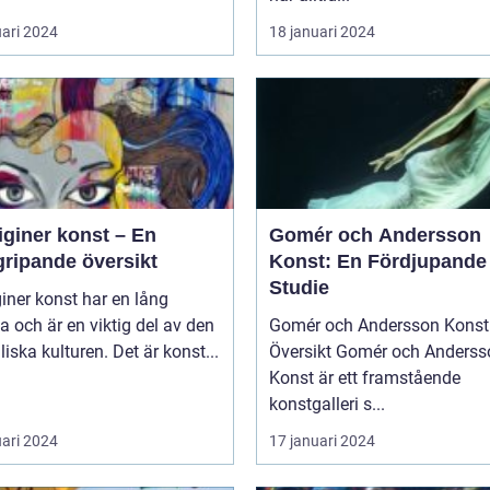
uari 2024
18 januari 2024
iginer konst – En
Gomér och Andersson
gripande översikt
Konst: En Fördjupande
Studie
iner konst har en lång
ia och är en viktig del av den
Gomér och Andersson Konst 
liska kulturen. Det är konst...
Översikt Gomér och Andersson
Konst är ett framstående
konstgalleri s...
uari 2024
17 januari 2024