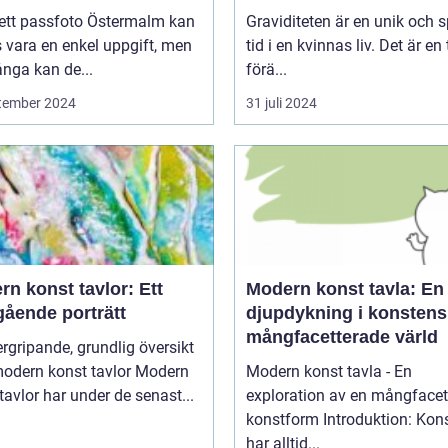
 ett passfoto Östermalm kan
Graviditeten är en unik och s
 vara en enkel uppgift, men
tid i en kvinnas liv. Det är en 
nga kan de...
förä...
tember 2024
31 juli 2024
n konst tavlor: Ett
Modern konst tavla: En
gående porträtt
djupdykning i konstens
mångfacetterade värld
rgripande, grundlig översikt
dern konst tavlor Modern
Modern konst tavla - En
tavlor har under de senast...
exploration av en mångfacet
konstform Introduktion: Konsten
har alltid...