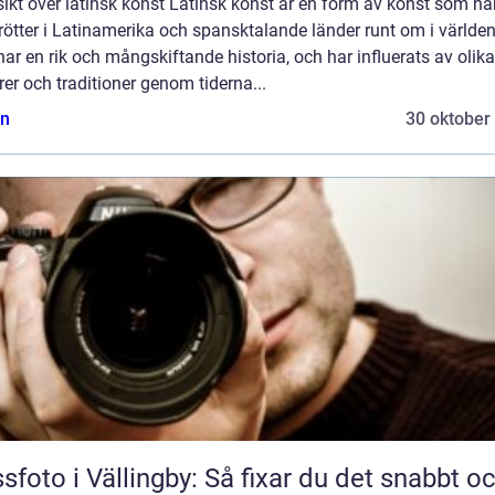
ikt över latinsk konst Latinsk konst är en form av konst som ha
rötter i Latinamerika och spansktalande länder runt om i världen
ar en rik och mångskiftande historia, och har influerats av olika
rer och traditioner genom tiderna...
n
30 oktober
sfoto i Vällingby: Så fixar du det snabbt o