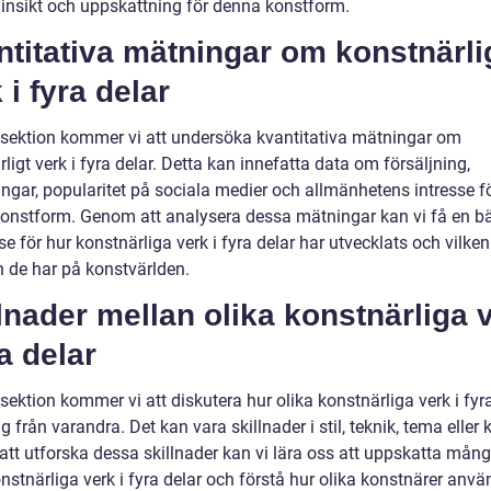
 insikt och uppskattning för denna konstform.
titativa mätningar om konstnärli
 i fyra delar
 sektion kommer vi att undersöka kvantitativa mätningar om
ligt verk i fyra delar. Detta kan innefatta data om försäljning,
ingar, popularitet på sociala medier och allmänhetens intresse f
onstform. Genom att analysera dessa mätningar kan vi få en bä
se för hur konstnärliga verk i fyra delar har utvecklats och vilken
n de har på konstvärlden.
lnader mellan olika konstnärliga 
ra delar
sektion kommer vi att diskutera hur olika konstnärliga verk i fyr
sig från varandra. Det kan vara skillnader i stil, teknik, tema eller
tt utforska dessa skillnader kan vi lära oss att uppskatta mån
stnärliga verk i fyra delar och förstå hur olika konstnärer anvä