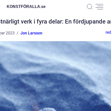
KONSTFÖRALLA.
se
närligt verk i fyra delar: En fördjupande 
red
ber 2023
Jon Larsson