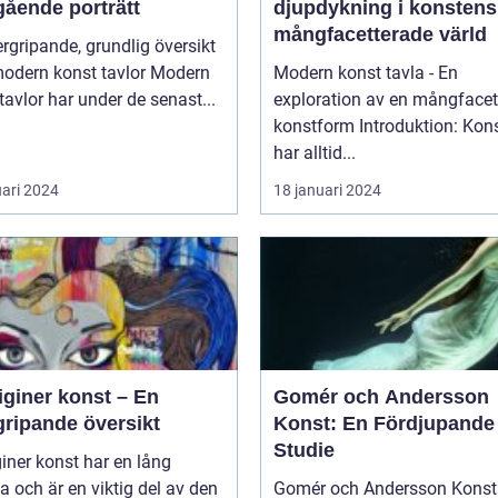
gående porträtt
djupdykning i konstens
mångfacetterade värld
rgripande, grundlig översikt
dern konst tavlor Modern
Modern konst tavla - En
tavlor har under de senast...
exploration av en mångfacet
konstform Introduktion: Konsten
har alltid...
uari 2024
18 januari 2024
iginer konst – En
Gomér och Andersson
gripande översikt
Konst: En Fördjupande
Studie
iner konst har en lång
ia och är en viktig del av den
Gomér och Andersson Konst 