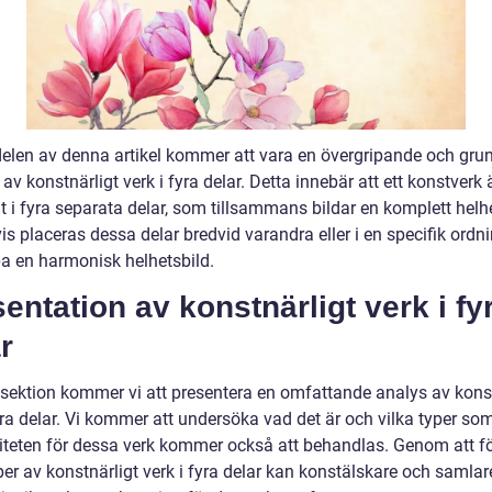
delen av denna artikel kommer att vara en övergripande och grun
 av konstnärligt verk i fyra delar. Detta innebär att ett konstverk 
 i fyra separata delar, som tillsammans bildar en komplett helhe
is placeras dessa delar bredvid varandra eller i en specifik ordni
pa en harmonisk helhetsbild.
entation av konstnärligt verk i fy
r
 sektion kommer vi att presentera en omfattande analys av konst
yra delar. Vi kommer att undersöka vad det är och vilka typer som
iteten för dessa verk kommer också att behandlas. Genom att f
per av konstnärligt verk i fyra delar kan konstälskare och samlar