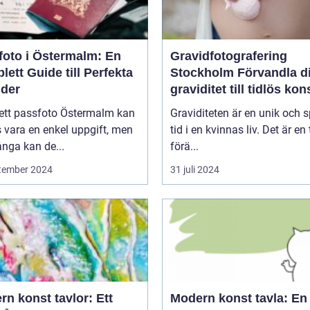
foto i Östermalm: En
Gravidfotografering
ett Guide till Perfekta
Stockholm Förvandla din
lder
graviditet till tidlös kon
 ett passfoto Östermalm kan
Graviditeten är en unik och s
 vara en enkel uppgift, men
tid i en kvinnas liv. Det är en 
nga kan de...
förä...
tember 2024
31 juli 2024
n konst tavlor: Ett
Modern konst tavla: En