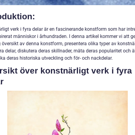
oduktion:
ligt verk i fyra delar är en fascinerande konstform som har intr
pirerat människor i århundraden. I denna artikel kommer vi att g
g översikt av denna konstform, presentera olika typer av konstnä
yra delar, diskutera deras skillnader, mäta deras popularitet och 
ka deras historiska utveckling och för- och nackdelar.
sikt över konstnärligt verk i fyra
r