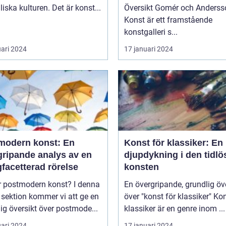
liska kulturen. Det är konst...
Översikt Gomér och Andersson
Konst är ett framstående
konstgalleri s...
uari 2024
17 januari 2024
modern konst: En
Konst för klassiker: En
gripande analys av en
djupdykning i den tidlö
facetterad rörelse
konsten
postmodern konst? I denna
En övergripande, grundlig öv
 sektion kommer vi att ge en
över "konst för klassiker" Konst för
ig översikt över postmode...
klassiker är en genre inom ...
uari 2024
17 januari 2024