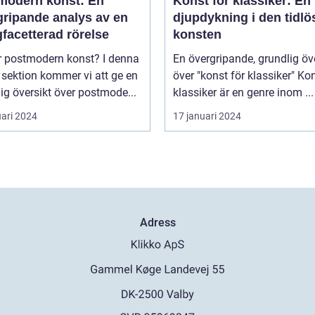
modern konst: En
Konst för klassiker: En
gripande analys av en
djupdykning i den tidlö
facetterad rörelse
konsten
postmodern konst? I denna
En övergripande, grundlig öv
 sektion kommer vi att ge en
över "konst för klassiker" Konst för
ig översikt över postmode...
klassiker är en genre inom ...
uari 2024
17 januari 2024
Adress