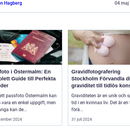
n Hagberg
04 maj
foto i Östermalm: En
Gravidfotografering
ett Guide till Perfekta
Stockholm Förvandla din
lder
graviditet till tidlös kon
 ett passfoto Östermalm kan
Graviditeten är en unik och s
 vara en enkel uppgift, men
tid i en kvinnas liv. Det är en 
nga kan de...
förä...
tember 2024
31 juli 2024