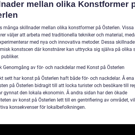
lnader mellan olika Konstformer 
erlen
ns många skillnader mellan olika konstformer på Österlen. Vissa
er väljer att arbeta med traditionella tekniker och material, me
xperimenterar med nya och innovativa metoder. Dessa skillnade
misk konstscen där konstnärer kan uttrycka sig själva på olika 
 publiker.
sk Genomgång av för- och nackdelar med Konst på Österlen
kt sett har konst på Österlen haft både för- och nackdelar. Å ena
ten på Österlen bidragit till att locka turister och besökare till r
har gynnat den lokala ekonomin. Å andra sidan har den ökade
teten av konst på Österlen lett till en gentrifiering av området, vi
tiva konsekvenser för lokalbefolkningen.