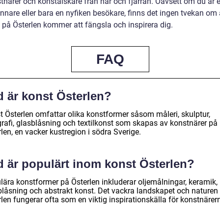
stnärer och konstälskare från när och fjärran. Oavsett om du är 
nnare eller bara en nyfiken besökare, finns det ingen tvekan om 
 på Österlen kommer att fängsla och inspirera dig.
FAQ
d är konst Österlen?
t Österlen omfattar olika konstformer såsom måleri, skulptur,
grafi, glasblåsning och textilkonst som skapas av konstnärer på
len, en vacker kustregion i södra Sverige.
d är populärt inom konst Österlen?
lära konstformer på Österlen inkluderar oljemålningar, keramik,
blåsning och abstrakt konst. Det vackra landskapet och naturen
len fungerar ofta som en viktig inspirationskälla för konstnärer