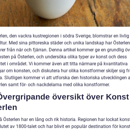
len, den vackra kustregionen i södra Sverige, blomstrar en livlig
ltur. Med sina pittoreska städer och unika landskap har Österlen
rer från när och fjärran. Denna artikel kommer ge en grundlig öv
nsten på Österlen, och undersöka olika typer av konst och dess
tet i området. Vi kommer även att titta närmare på kvantitativa
ar om konsten, och diskutera hur olika konstformer skiljer sig f
a. Slutligen kommer vi att utforska den historiska utvecklingen 
rlen samt för- och nackdelarna med olika konstformer.
Övergripande översikt över Konst
erlen
 Österlen har en lång och rik historia. Regionen har lockat kons
utet av 1800-talet och har blivit en populär destination för kons