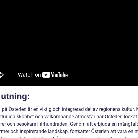
utning:
på Österlen är en viktig och integrerad del av regionens kultur.
aturliga skönhet och välkomnande atmosfär har Österlen lockat
rer och besökare i århundraden. Genom att erbjuda en mångfal
rmer och inspirerande landskap, fortsätter Österlen att vara en