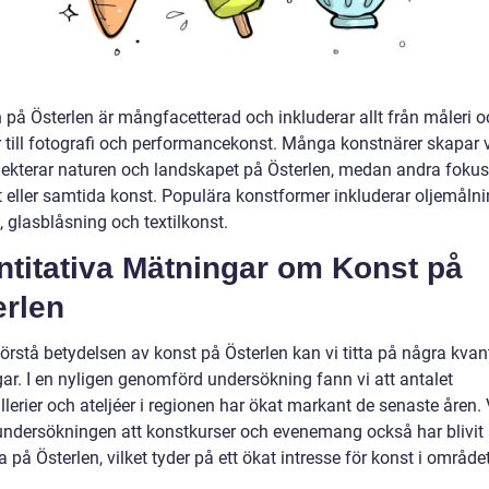
 på Österlen är mångfacetterad och inkluderar allt från måleri o
r till fotografi och performancekonst. Många konstnärer skapar 
lekterar naturen och landskapet på Österlen, medan andra fokus
t eller samtida konst. Populära konstformer inkluderar oljemålni
 glasblåsning och textilkonst.
ntitativa Mätningar om Konst på
erlen
förstå betydelsen av konst på Österlen kan vi titta på några kvan
ar. I en nyligen genomförd undersökning fann vi att antalet
lerier och ateljéer i regionen har ökat markant de senaste åren.
undersökningen att konstkurser och evenemang också har blivit 
 på Österlen, vilket tyder på ett ökat intresse för konst i området