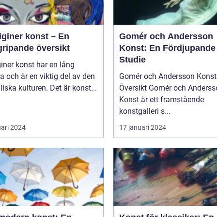
iginer konst – En
Gomér och Andersson
gripande översikt
Konst: En Fördjupande
Studie
iner konst har en lång
ia och är en viktig del av den
Gomér och Andersson Konst 
liska kulturen. Det är konst...
Översikt Gomér och Andersson
Konst är ett framstående
konstgalleri s...
uari 2024
17 januari 2024