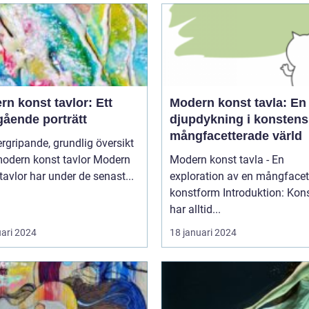
n konst tavlor: Ett
Modern konst tavla: En
gående porträtt
djupdykning i konstens
mångfacetterade värld
rgripande, grundlig översikt
dern konst tavlor Modern
Modern konst tavla - En
tavlor har under de senast...
exploration av en mångfacet
konstform Introduktion: Konsten
har alltid...
uari 2024
18 januari 2024