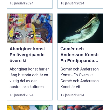
har under de senast...
Introduktion: Konsten
18 januari 2024
18 januari 2024
har alltid...
Aboriginer konst –
Gomér och
En övergripande
Andersson Konst:
översikt
En Fördjupande
Studie
Aboriginer konst har en
Gomér och Andersson
lång historia och är en
Konst - En Översikt
viktig del av den
Gomér och Andersson
australiska kulturen.
Konst är ett
Det är konst...
framstående
18 januari 2024
17 januari 2024
konstgalleri s...