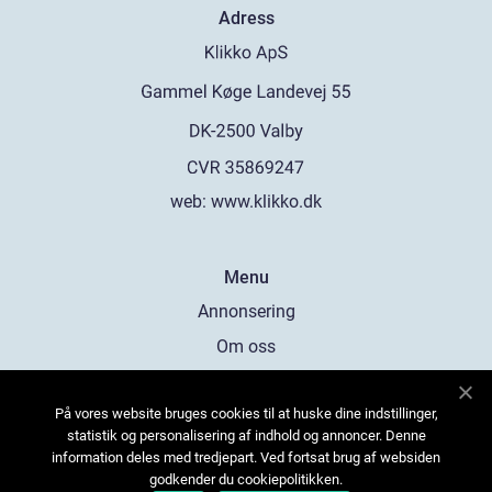
Adress
web:
www.klikko.dk
Menu
Annonsering
Om oss
Cookies
På vores website bruges cookies til at huske dine indstillinger,
Kontakta oss
statistik og personalisering af indhold og annoncer. Denne
Sitemap
information deles med tredjepart. Ved fortsat brug af websiden
godkender du cookiepolitikken.