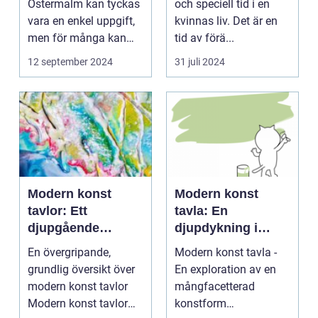
Östermalm kan tyckas
och speciell tid i en
vara en enkel uppgift,
kvinnas liv. Det är en
men för många kan
tid av förä...
de...
12 september 2024
31 juli 2024
Modern konst
Modern konst
tavlor: Ett
tavla: En
djupgående
djupdykning i
porträtt
konstens
En övergripande,
Modern konst tavla -
mångfacetterade
grundlig översikt över
En exploration av en
värld
modern konst tavlor
mångfacetterad
Modern konst tavlor
konstform