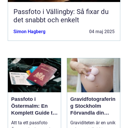
Passfoto i Vällingby: Så fixar du
det snabbt och enkelt
Simon Hagberg
04 maj 2025
Passfoto i
Gravidfotograferin
Östermalm: En
g Stockholm
Komplett Guide till
Förvandla din
Perfekta ID-bilder
graviditet till tidlös
Att ta ett passfoto
Graviditeten är en unik
konst