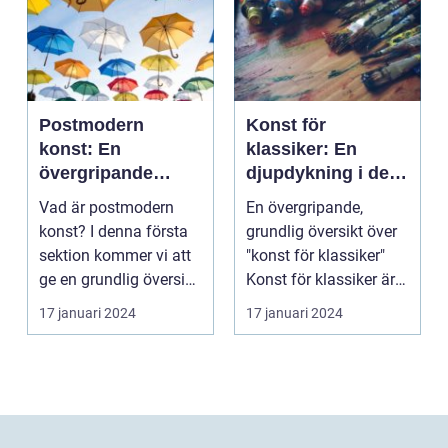
Postmodern
Konst för
konst: En
klassiker: En
övergripande
djupdykning i den
analys av en
tidlösa konsten
Vad är postmodern
En övergripande,
mångfacetterad
konst? I denna första
grundlig översikt över
rörelse
sektion kommer vi att
"konst för klassiker"
ge en grundlig översikt
Konst för klassiker är
över postmode...
en genre inom ...
17 januari 2024
17 januari 2024