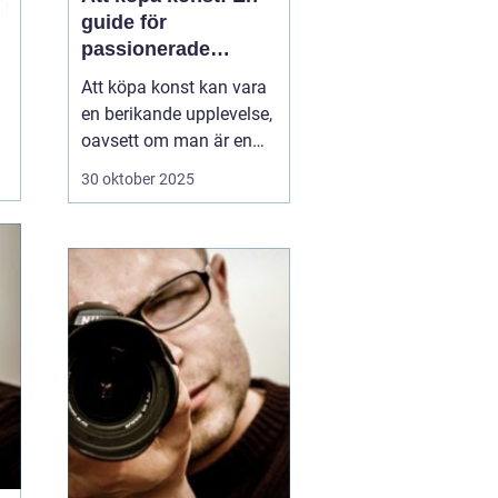
guide för
passionerade
samlare och
Att köpa konst kan vara
nybörjare
en berikande upplevelse,
oavsett om man är en
passionerad samlare
30 oktober 2025
eller en nybörjare på jakt
efter det perfekta
konstverket för hemmet.
Konst har förmågan att
ljusa upp ett rum, skapa
st&au...