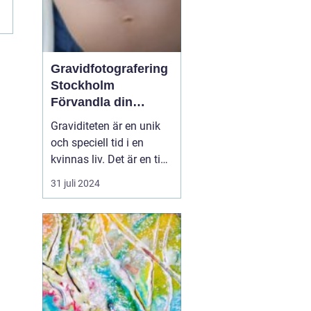
Gravidfotografering
Stockholm
Förvandla din
graviditet till tidlös
Graviditeten är en unik
konst
och speciell tid i en
kvinnas liv. Det är en tid
av förändring, förväntan
31 juli 2024
och glädje. En tid då
man bäst vill bevara och
komma ihåg varje
känsla och detalj. I
Stockholm ...