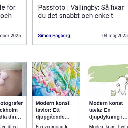
de för
Passfoto i Vällingby: Så fixar
 och
du det snabbt och enkelt
tober 2025
Simon Hagberg
04 maj 2025
fotografer
Modern konst
Modern konst
ockholm
tavlor: Ett
tavla: En
dla din
djupgående
djupdykning i
et till
porträtt
konstens
ten är en
En övergripande,
Modern konst tavla