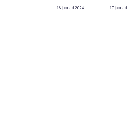
kulturen. Det är
Konst är 
18 januari 2024
17 januar
konst...
framstå
konstgall