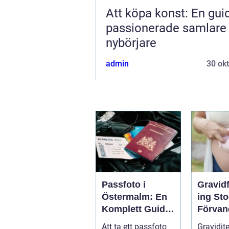
Att köpa konst: En gui
passionerade samlare
nybörjare
admin
30 ok
Passfoto i
Gravid
Östermalm: En
ing St
Komplett Guide
Förvan
till Perfekta ID-
gravidit
Att ta ett passfoto
Gravidite