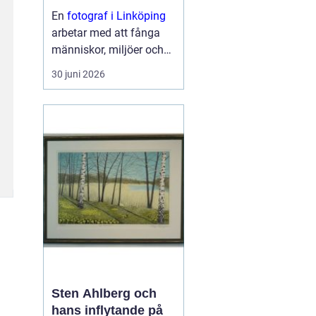
En
fotograf i Linköping
arbetar med att fånga
människor, miljöer och
ögonblick på ett sätt
30 juni 2026
som väcker känslor och
berättar en hi...
Sten Ahlberg och
hans inflytande på