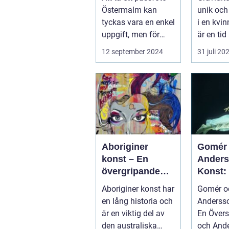
bilder
tidlös 
Östermalm kan
unik och 
tyckas vara en enkel
i en kvin
uppgift, men för
är en tid 
många kan de...
12 september 2024
31 juli 20
Aboriginer
Gomér
konst – En
Ander
övergripande
Konst:
översikt
Fördju
Aboriginer konst har
Gomér o
Studie
en lång historia och
Andersso
är en viktig del av
En Översikt 
den australiska
och And