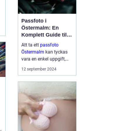
Passfoto i
Östermalm: En
Komplett Guide till
Perfekta ID-bilder
Att ta ett
passfoto
Östermalm
kan tyckas
vara en enkel uppgift,
men för många kan det
12 september 2024
medföra en viss nivå av
stress och osäkerhet.
Bor man p&a...