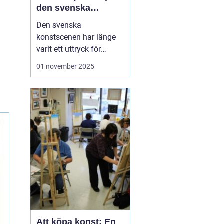
den svenska
konstscenen
Den svenska
konstscenen har länge
varit ett uttryck för
kreativitet och
01 november 2025
innovation, med
konstnärer som
inspirerats av både
internationella trender
och lokal tradition.
Sten
Ahlberg
är ...
Att köpa konst: En