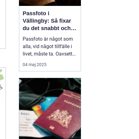
Passfoto i
Vällingby: Så fixar
du det snabbt och
enkelt
Passfoto är något som
alla, vid något tillfälle i
livet, måste ta. Oavsett
om det handlar om att
04 maj 2025
förnya passet, ansöka
om visum eller skaffa ett
nytt ID-kort, är det viktigt
att allt blir rätt frå...