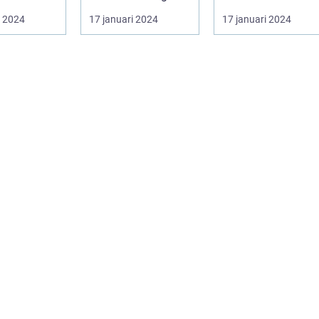
ett
grundlig översikt
klassiker är en
i 2024
17 januari 2024
17 januari 2024
ende
över postmode...
genre inom ...
eri s...