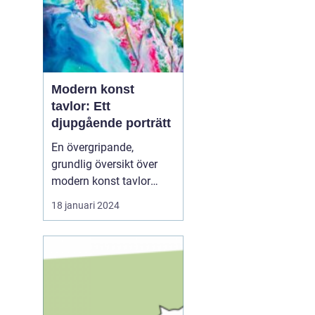
Modern konst
tavlor: Ett
djupgående porträtt
En övergripande,
grundlig översikt över
modern konst tavlor
Modern konst tavlor har
18 januari 2024
under de senaste
årtiondena blivit alltmer
populära och anses nu
vara en viktig del av
samtida konstvärlden.
Denna konstform