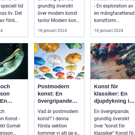
konst
mångfacetterad
speciell tid
grundlig översikt
- En exploration av
e värld
nas liv. Det
över modern konst
en mångfacetterad
av förä...
tavlor Modern konst
konstform
tavlor har under de
Introduktion:
24
18 januari 2024
18 januari 2024
senast...
Konsten har alltid...
 och
Postmodern
Konst för
sson
konst: En
klassiker: En
 En
övergripande
djupdykning i
pande
analys av en
den tidlösa
ch
Vad är postmodern
En övergripande,
mångfacetterad
konsten
n Konst -
konst? I denna
grundlig översikt
rörelse
Gomér
första sektion
över "konst för
ersson
kommer vi att ge en
klassiker" Konst för