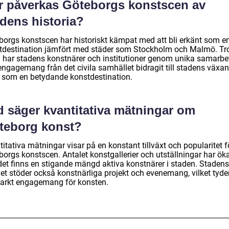
r påverkas Göteborgs konstscen av
adens historia?
borgs konstscen har historiskt kämpat med att bli erkänt som e
tdestination jämfört med städer som Stockholm och Malmö. Tr
a har stadens konstnärer och institutioner genom unika samarbe
engagemang från det civila samhället bidragit till stadens växa
e som en betydande konstdestination.
d säger kvantitativa mätningar om
teborg konst?
itativa mätningar visar på en konstant tillväxt och popularitet f
orgs konstscen. Antalet konstgallerier och utställningar har öka
det finns en stigande mängd aktiva konstnärer i staden. Stadens
et stöder också konstnärliga projekt och evenemang, vilket tyde
starkt engagemang för konsten.