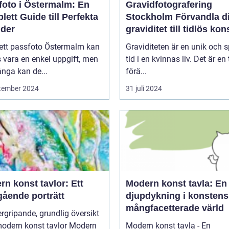
foto i Östermalm: En
Gravidfotografering
ett Guide till Perfekta
Stockholm Förvandla din
lder
graviditet till tidlös kon
 ett passfoto Östermalm kan
Graviditeten är en unik och s
 vara en enkel uppgift, men
tid i en kvinnas liv. Det är en 
nga kan de...
förä...
tember 2024
31 juli 2024
n konst tavlor: Ett
Modern konst tavla: En
gående porträtt
djupdykning i konstens
mångfacetterade värld
rgripande, grundlig översikt
dern konst tavlor Modern
Modern konst tavla - En