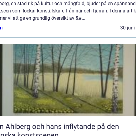
borg, en stad rik på kultur och mångfald, bjuder på en spännand
scen som lockar konstälskare från när och fjärran. I denna artik
r vi att ge en grundlig översikt av &#...
n
30 juni
n Ahlberg och hans inflytande på den
enska konstscenen