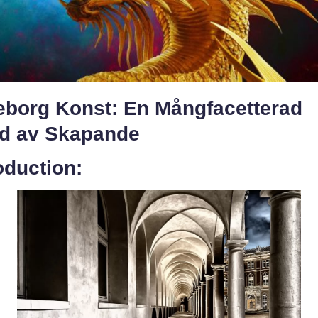
eborg Konst: En Mångfacetterad
ld av Skapande
oduction: