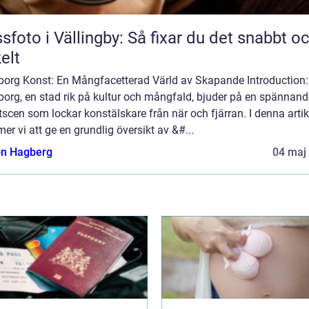
sfoto i Vällingby: Så fixar du det snabbt o
elt
borg Konst: En Mångfacetterad Värld av Skapande Introduction:
borg, en stad rik på kultur och mångfald, bjuder på en spännand
scen som lockar konstälskare från när och fjärran. I denna artik
r vi att ge en grundlig översikt av &#...
n Hagberg
04 maj