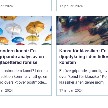
uari 2024
17 januari 2024
modern konst: En
Konst för klassiker: En
gripande analys av en
djupdykning i den tidlö
facetterad rörelse
konsten
postmodern konst? I denna
En övergripande, grundlig öv
 sektion kommer vi att ge en
över "konst för klassiker" Konst för
ig översikt över postmode...
klassiker är en genre inom ...
uari 2024
17 januari 2024