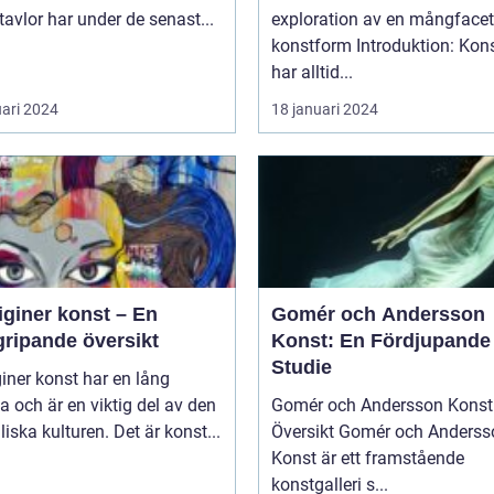
tavlor har under de senast...
exploration av en mångfacet
konstform Introduktion: Konsten
har alltid...
uari 2024
18 januari 2024
iginer konst – En
Gomér och Andersson
gripande översikt
Konst: En Fördjupande
Studie
iner konst har en lång
ia och är en viktig del av den
Gomér och Andersson Konst 
liska kulturen. Det är konst...
Översikt Gomér och Andersson
Konst är ett framstående
konstgalleri s...