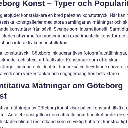
eborg Konst – Typer och Populari
g erbjuder konstälskare en bred palett av konstuttryck. Här kan
lassiska konstgallerier med stora samlingar av målningar och sk
ända konstnärer från såväl Sverige som internationellt. Samtidig
r staden utrymme för moderna och experimentella konstformer
t och interaktiv konstinstallation.
 konstuttryck i Göteborg inkluderar även fotografiutställningar,
rknader och street art-festivaler. Konstnärer som utforskar
frågor, historia och identitet har också en betydande närvaro i 
a verk som väcker tankar och engagemang hos betraktaren.
ntitativa Mätningar om Göteborg
st
ativa mätningar av Göteborg konst visar på en konstant tillväxt 
tet. Antalet konstgallerier och utställningar har ökat under de s
h staden blir allt mer erkänd som en viktig hubb för konstnärligt