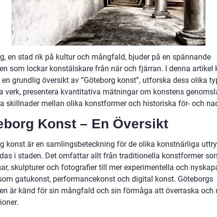
g, en stad rik på kultur och mångfald, bjuder på en spännande
en som lockar konstälskare från när och fjärran. I denna artike
e en grundlig översikt av ”Göteborg konst”, utforska dess olika t
a verk, presentera kvantitativa mätningar om konstens genoms
a skillnader mellan olika konstformer och historiska för- och na
eborg Konst – En Översikt
g konst är en samlingsbeteckning för de olika konstnärliga uttr
as i staden. Det omfattar allt från traditionella konstformer so
ar, skulpturer och fotografier till mer experimentella och nyska
 som gatukonst, performancekonst och digital konst. Göteborgs
en är känd för sin mångfald och sin förmåga att överraska oc
ioner.