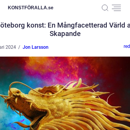
KONSTFÖRALLA.
se
öteborg konst: En Mångfacetterad Värld 
Skapande
red
ari 2024
Jon Larsson