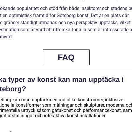
ökande popularitet och stöd från både insektorer och stadens b
t en optimistisk framtid för Göteborg konst. Det är en plats där
s gränser ständigt utmanas och nya perspektiv upptäcks, vilket 
destination som är värd att utforska för alla som är intresserade 
tivitet.
FAQ
ka typer av konst kan man upptäcka i
teborg?
teborg kan man upptäcka en rad olika konstformer, inklusive
itionella konstformer som målningar och skulpturer, moderna oc
rimentella uttryck såsom gatukonst och performancekonst, sam
rafiutställningar och interaktiva konstinstallationer.