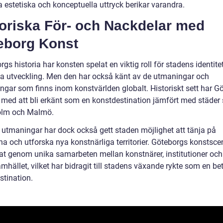
a estetiska och konceptuella uttryck berikar varandra.
toriska För- och Nackdelar med
eborg Konst
rgs historia har konsten spelat en viktig roll för stadens identite
lla utveckling. Men den har också känt av de utmaningar och
ingar som finns inom konstvärlden globalt. Historiskt sett har G
med att bli erkänt som en konstdestination jämfört med städer
olm och Malmö.
utmaningar har dock också gett staden möjlighet att tänja på
na och utforska nya konstnärliga territorier. Göteborgs konstsce
at genom unika samarbeten mellan konstnärer, institutioner och
amhället, vilket har bidragit till stadens växande rykte som en b
stination.