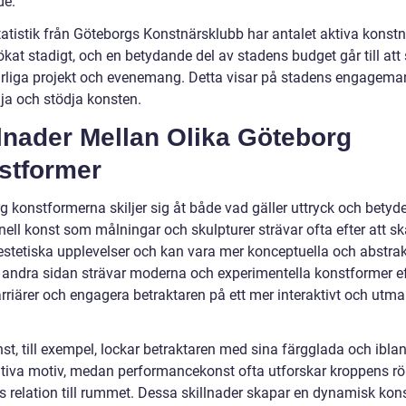
de.
tatistik från Göteborgs Konstnärsklubb har antalet aktiva konstn
kat stadigt, och en betydande del av stadens budget går till att
rliga projekt och evenemang. Detta visar på stadens engagema
mja och stödja konsten.
lnader Mellan Olika Göteborg
stformer
 konstformerna skiljer sig åt både vad gäller uttryck och betyde
nell konst som målningar och skulpturer strävar ofta efter att s
estetiska upplevelser och kan vara mer konceptuella och abstrakt
Å andra sidan strävar moderna och experimentella konstformer ef
arriärer och engagera betraktaren på ett mer interaktivt och ut
st, till exempel, lockar betraktaren med sina färgglada och ibla
tiva motiv, medan performancekonst ofta utforskar kroppens rö
s relation till rummet. Dessa skillnader skapar en dynamisk kon