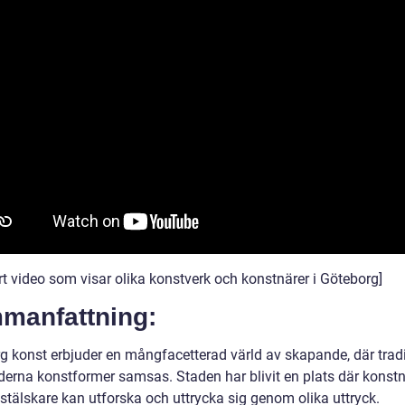
rt video som visar olika konstverk och konstnärer i Göteborg]
manfattning:
g konst erbjuder en mångfacetterad värld av skapande, där tradi
erna konstformer samsas. Staden har blivit en plats där konstn
stälskare kan utforska och uttrycka sig genom olika uttryck.