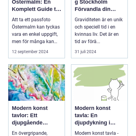
Östermalm: En
g Stockholm
Komplett Guide till
Förvandla din
Perfekta ID-bilder
graviditet till tidlös
Att ta ett passfoto
Graviditeten är en unik
konst
Östermalm kan tyckas
och speciell tid i en
vara en enkel uppgift,
kvinnas liv. Det är en
men för många kan
tid av förä...
de...
12 september 2024
31 juli 2024
Modern konst
Modern konst
tavlor: Ett
tavla: En
djupgående
djupdykning i
porträtt
konstens
En övergripande,
Modern konst tavla -