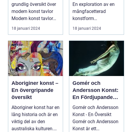
mångfacetterade
grundlig översikt över
En exploration av en
värld
modern konst tavlor
mångfacetterad
Modern konst tavlor
konstform
har under de senast...
Introduktion: Konsten
18 januari 2024
18 januari 2024
har alltid...
Aboriginer konst –
Gomér och
En övergripande
Andersson Konst:
översikt
En Fördjupande
Studie
Aboriginer konst har en
Gomér och Andersson
lång historia och är en
Konst - En Översikt
viktig del av den
Gomér och Andersson
australiska kulturen.
Konst är ett