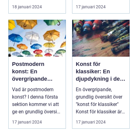
Det är konst...
framstående
18 januari 2024
17 januari 2024
konstgalleri s...
Postmodern
Konst för
konst: En
klassiker: En
övergripande
djupdykning i den
analys av en
tidlösa konsten
Vad är postmodern
En övergripande,
mångfacetterad
konst? I denna första
grundlig översikt över
rörelse
sektion kommer vi att
"konst för klassiker"
ge en grundlig översikt
Konst för klassiker är
över postmode...
en genre inom ...
17 januari 2024
17 januari 2024