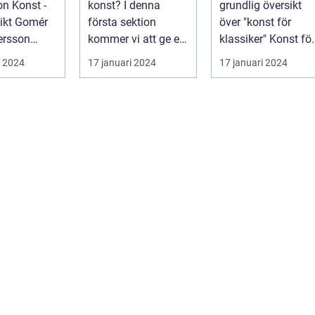
n Konst -
konst? I denna
grundlig översikt
rörelse
Gomér
första sektion
över "konst för
ersson
kommer vi att ge en
klassiker" Konst för
ett
grundlig översikt
klassiker är en
i 2024
17 januari 2024
17 januari 2024
ende
över postmode...
genre inom ...
eri s...