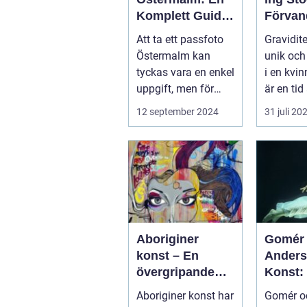
Komplett Guide
Förvan
till Perfekta ID-
gravidit
Att ta ett passfoto
Gravidite
bilder
tidlös 
Östermalm kan
unik och 
tyckas vara en enkel
i en kvin
uppgift, men för
är en tid 
många kan de...
12 september 2024
31 juli 20
Aboriginer
Gomér
konst – En
Ander
övergripande
Konst:
översikt
Fördju
Aboriginer konst har
Gomér o
Studie