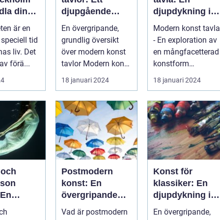
dla din
djupgående
djupdykning i
et till
porträtt
konstens
ten är en
En övergripande,
Modern konst tavla
konst
mångfacetterad
speciell tid
grundlig översikt
- En exploration av
e värld
nas liv. Det
över modern konst
en mångfacetterad
av förä...
tavlor Modern konst
konstform
tavlor har under de
Introduktion:
24
18 januari 2024
18 januari 2024
senast...
Konsten har alltid...
 och
Postmodern
Konst för
sson
konst: En
klassiker: En
 En
övergripande
djupdykning i
pande
analys av en
den tidlösa
ch
Vad är postmodern
En övergripande,
mångfacetterad
konsten