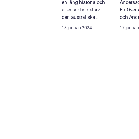
en lång historia och
Andersso
är en viktig del av
En Översikt 
den australiska
och And
kulturen. Det är
Konst är 
18 januari 2024
17 januar
konst...
framstå
konstgall