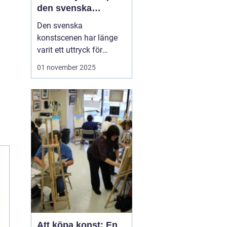
den svenska
konstscenen
Den svenska
konstscenen har länge
varit ett uttryck för
kreativitet och
01 november 2025
innovation, med
konstnärer som
inspirerats av både
internationella trender
och lokal tradition.
Sten
Ahlberg
är ...
Att köpa konst: En