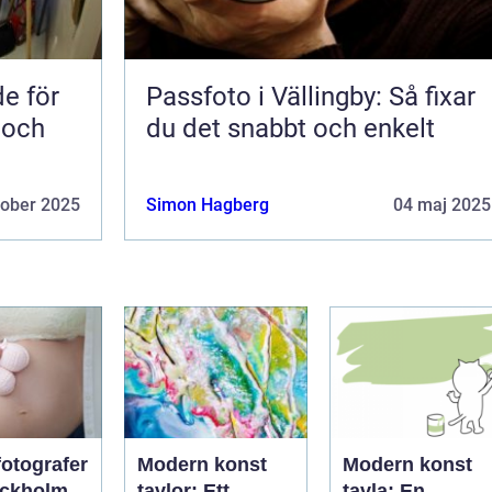
de för
Passfoto i Vällingby: Så fixar
 och
du det snabbt och enkelt
tober 2025
Simon Hagberg
04 maj 2025
fotografer
Modern konst
Modern konst
ockholm
tavlor: Ett
tavla: En