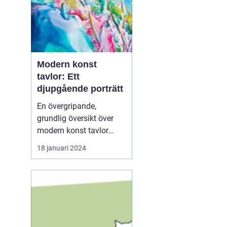
Modern konst
tavlor: Ett
djupgående porträtt
En övergripande,
grundlig översikt över
modern konst tavlor
Modern konst tavlor har
18 januari 2024
under de senaste
årtiondena blivit alltmer
populära och anses nu
vara en viktig del av
samtida konstvärlden.
Denna konstform