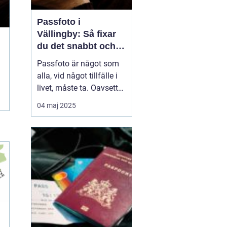
Passfoto i
Vällingby: Så fixar
du det snabbt och
enkelt
Passfoto är något som
alla, vid något tillfälle i
livet, måste ta. Oavsett
om det handlar om att
04 maj 2025
förnya passet, ansöka
om visum eller skaffa ett
nytt ID-kort, är det viktigt
att allt blir rätt frå...