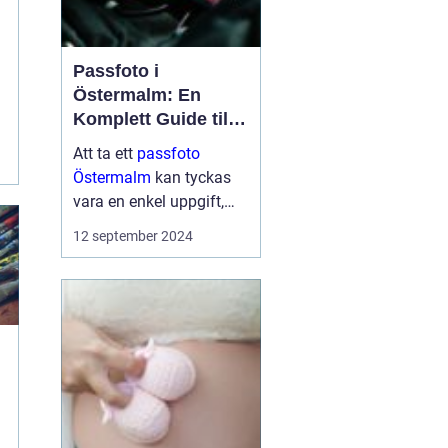
Passfoto i
Östermalm: En
Komplett Guide till
Perfekta ID-bilder
Att ta ett
passfoto
Östermalm
kan tyckas
vara en enkel uppgift,
men för många kan det
12 september 2024
medföra en viss nivå av
stress och osäkerhet.
Bor man p&a...