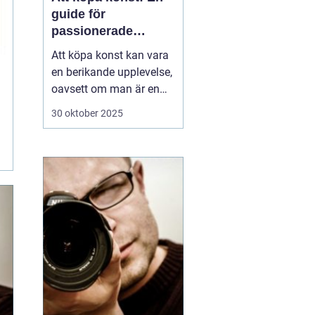
guide för
passionerade
samlare och
Att köpa konst kan vara
nybörjare
en berikande upplevelse,
oavsett om man är en
passionerad samlare
30 oktober 2025
eller en nybörjare på jakt
efter det perfekta
konstverket för hemmet.
Konst har förmågan att
ljusa upp ett rum, skapa
st&au...