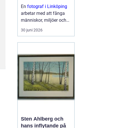
En
fotograf i Linköping
arbetar med att fånga
människor, miljöer och
ögonblick på ett sätt
30 juni 2026
som väcker känslor och
berättar en hi...
Sten Ahlberg och
hans inflytande på