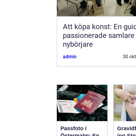
Att köpa konst: En gui
passionerade samlare
nybörjare
admin
30 ok
Passfoto i
Gravid
Östermalm: En
ing St