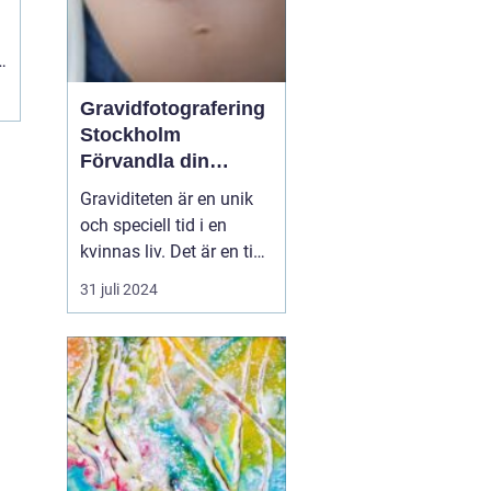
Gravidfotografering
Stockholm
Förvandla din
graviditet till tidlös
Graviditeten är en unik
konst
och speciell tid i en
kvinnas liv. Det är en tid
av förändring, förväntan
31 juli 2024
och glädje. En tid då
man bäst vill bevara och
komma ihåg varje
känsla och detalj. I
Stockholm ...