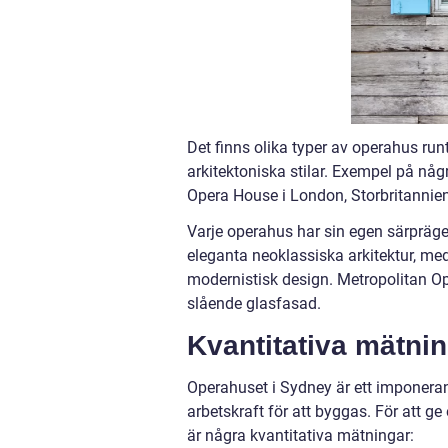
Det finns olika typer av operahus ru
arkitektoniska stilar. Exempel på någ
Opera House i London, Storbritannien
Varje operahus har sin egen särprägel
eleganta neoklassiska arkitektur, m
modernistisk design. Metropolitan Op
slående glasfasad.
Kvantitativa mätni
Operahuset i Sydney är ett imponera
arbetskraft för att byggas. För att 
är några kvantitativa mätningar: