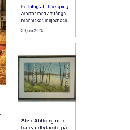
En
fotograf i Linköping
arbetar med att fånga
människor, miljöer och
ögonblick på ett sätt
30 juni 2026
som väcker känslor och
berättar en hi...
y
Sten Ahlberg och
hans inflytande på