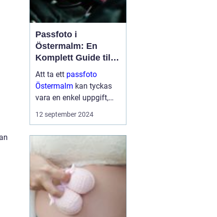
Passfoto i
Östermalm: En
Komplett Guide till
Perfekta ID-bilder
Att ta ett
passfoto
Östermalm
kan tyckas
vara en enkel uppgift,
men för många kan det
12 september 2024
medföra en viss nivå av
stress och osäkerhet.
kan
Bor man p&a...