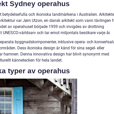
tekt Sydney operahus
t betydelsefulla och ikoniska landmärkena i Australien. Arkitekt
itektur var Jørn Utzon, en dansk arkitekt som vann tävlingen f
det av operahuset började 1959 och invigdes av drottning
tt UNESCO-världsarv och tar emot miljontals besökare varje år.
separata byggnadskomponenter, inklusive opera- och konsertsala
sområden. Dess ikoniska design är känd för sina segel- eller
r hamnen. Denna innovativa design har blivit synonymt med
turellt kännetecken för hela landet.
ika typer av operahus