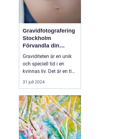
Gravidfotografering
Stockholm
Förvandla din
graviditet till tidlös
Graviditeten är en unik
konst
och speciell tid i en
kvinnas liv. Det är en tid
av förändring, förväntan
31 juli 2024
och glädje. En tid då
man bäst vill bevara och
komma ihåg varje
känsla och detalj. I
Stockholm ...