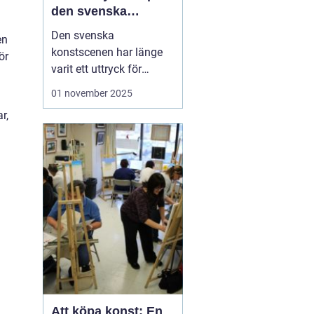
den svenska
konstscenen
Den svenska
en
konstscenen har länge
ör
varit ett uttryck för
kreativitet och
01 november 2025
innovation, med
r,
konstnärer som
inspirerats av både
internationella trender
och lokal tradition.
Sten
Ahlberg
är ...
Att köpa konst: En