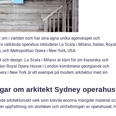
nt om i världen som har sina egna unika egenskaper och
ra välkända operahus inkluderar La Scala i Milano, Italien, Royal
, och Metropolitan Opera i New York, USA.
 och design. La Scala i Milano är känt för sin klassiska och
edan Royal Opera House i London kombinerar georgiansk och
era i New York är ett exempel på modern arkitektur med sin
ngar om arkitekt Sydney operahus
nde arkitektoniskt verk som krävde enorma mängder material o
ge en uppfattning om storleken och omfattningen av operahuset, h