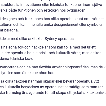
trukturella innovationer eller tekniska funktioner inom själva
verka både funktionen och estetiken hos byggnaden.
a i designen och funktionen hos olika operahus runt om i världen.
 kulturen och kan innehålla unika designelement eller symboler
 är belägna.
kdelar med olika arkitektur Sydney operahus
 sina egna för- och nackdelar som kan följa med det ur ett
n äldre operahus ha historiskt och kulturellt värde, men de kan
derna tekniska krav.
 avancerade och ha mer flexibla användningsområden, men de 
betydelse som äldre operahus har.
ssa olika faktorer när man skapar eller bevarar operahus. Att
ch kulturella betydelsen av operahuset samtidigt som man tar
ska framsteg är avgörande för att skapa ett lyckat arkitektoniskt