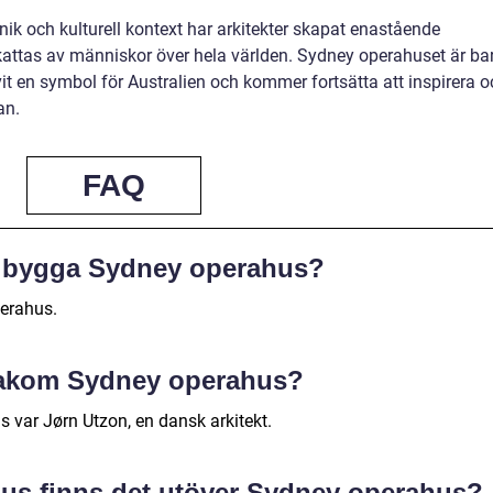
ik och kulturell kontext har arkitekter skapat enastående
attas av människor över hela världen. Sydney operahuset är ba
vit en symbol för Australien och kommer fortsätta att inspirera 
an.
FAQ
tt bygga Sydney operahus?
perahus.
bakom Sydney operahus?
var Jørn Utzon, en dansk arkitekt.
hus finns det utöver Sydney operahus?