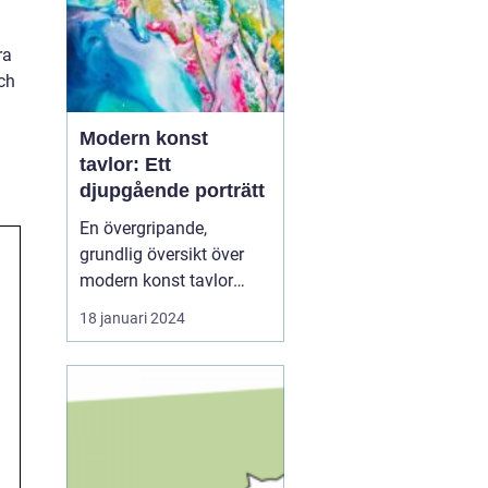
ra
och
Modern konst
tavlor: Ett
djupgående porträtt
En övergripande,
grundlig översikt över
modern konst tavlor
Modern konst tavlor har
18 januari 2024
under de senaste
årtiondena blivit alltmer
populära och anses nu
vara en viktig del av
samtida konstvärlden.
Denna konstform