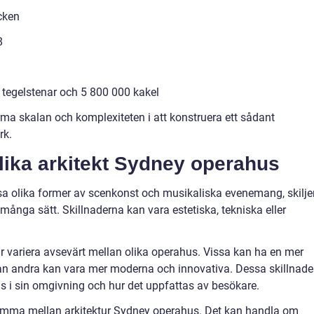
cken
8
tegelstenar och 5 800 000 kakel
orma skalan och komplexiteten i att konstruera ett sådant
rk.
olika arkitekt Sydney operahus
a olika former av scenkonst och musikaliska evenemang, skilje
många sätt. Skillnaderna kan vara estetiska, tekniska eller
lar variera avsevärt mellan olika operahus. Vissa kan ha en mer
dan andra kan vara mer moderna och innovativa. Dessa skillnade
s i sin omgivning och hur det uppfattas av besökare.
komma mellan arkitektur Sydney operahus. Det kan handla om