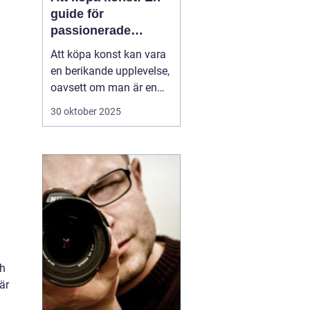
guide för
passionerade
samlare och
Att köpa konst kan vara
nybörjare
en berikande upplevelse,
oavsett om man är en
passionerad samlare
30 oktober 2025
eller en nybörjare på jakt
efter det perfekta
konstverket för hemmet.
Konst har förmågan att
ljusa upp ett rum, skapa
st&au...
ch
är