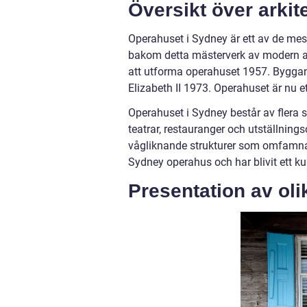
Översikt över arki
Operahuset i Sydney är ett av de mes
bakom detta mästerverk av modern ark
att utforma operahuset 1957. Byggan
Elizabeth II 1973. Operahuset är nu e
Operahuset i Sydney består av flera 
teatrar, restauranger och utställning
vågliknande strukturer som omfamna
Sydney operahus och har blivit ett kul
Presentation av ol