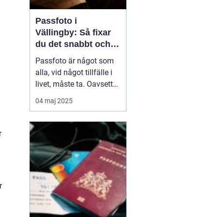
Passfoto i
Vällingby: Så fixar
du det snabbt och
enkelt
Passfoto är något som
alla, vid något tillfälle i
livet, måste ta. Oavsett
om det handlar om att
04 maj 2025
förnya passet, ansöka
om visum eller skaffa ett
nytt ID-kort, är det viktigt
r
att allt blir rätt frå...
r