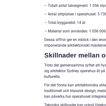
– Totalt antal taksegment: 1 056 sty
– Antal sittplatser i operahuset: 5 73
– Total byggaretid: 14 år
– Material som användes: 1 056 006 
Dessa siffror ger en inblick i den en
imponerande arkitektoniskt mästerve
Skillnader mellan 
Trots det gemensamma syftet att hys
sig arkitektur Sydney operahus åt på 
kulturella.
För det första kan arkitektoniska sti
traditionell och klassisk design, me
kan påverka hur operahuset integrera
Tekniska skillnader kan också före