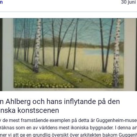
n
30 juni
n Ahlberg och hans inflytande på den
enska konstscenen
av de mest framstående exemplen på detta är Guggenheim-musee
räknas som en av världens mest ikoniska byggnader. I denna art
er vi att ge en grundlig översikt över arkitekten bakom Guggen