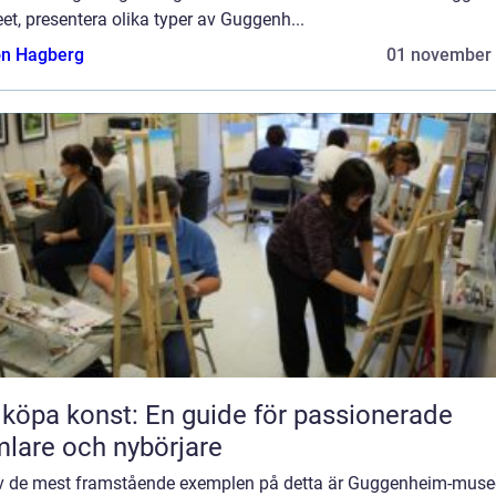
t, presentera olika typer av Guggenh...
n Hagberg
01 november
 köpa konst: En guide för passionerade
lare och nybörjare
av de mest framstående exemplen på detta är Guggenheim-musee