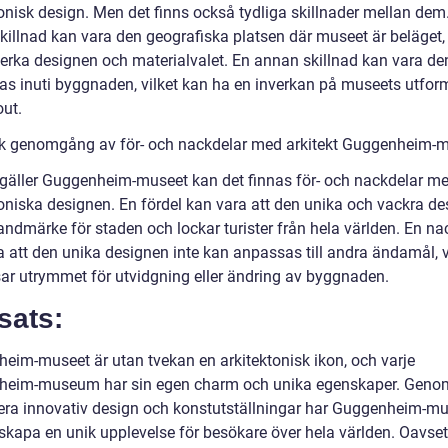
tonisk design. Men det finns också tydliga skillnader mellan dem
killnad kan vara den geografiska platsen där museet är beläget, 
erka designen och materialvalet. En annan skillnad kan vara de
as inuti byggnaden, vilket kan ha en inverkan på museets utfor
out.
sk genomgång av för- och nackdelar med arkitekt Guggenheim-m
 gäller Guggenheim-museet kan det finnas för- och nackdelar m
toniska designen. En fördel kan vara att den unika och vackra d
 landmärke för staden och lockar turister från hela världen. En na
a att den unika designen inte kan anpassas till andra ändamål, v
ar utrymmet för utvidgning eller ändring av byggnaden.
sats:
eim-museet är utan tvekan en arkitektonisk ikon, och varje
eim-museum har sin egen charm och unika egenskaper. Genom
ra innovativ design och konstutställningar har Guggenheim-mu
skapa en unik upplevelse för besökare över hela världen. Oavsett