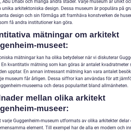
, Abu Dhabi och många andra städer. Varje museum är unikt oc
n unika arkitektoniska design. Dessa museum är populära på gr
ganta design och sin förmåga att framhäva konstverken de huse
 som få andra institutioner kan göra.
titativa mätningar om arkitekt
genheim-museet:
toniska mätningar kan ha olika betydelser när vi diskuterar Gug
 En kvantitativ mätning som kan göras är antalet kvadratmeter
en upptar. En annan intressant mätning kan vara antalet besök
je museum får årligen. Dessa siffror kan användas för att jämf
uggenheim-museerna och deras popularitet bland allmänheten.
lnader mellan olika arkitekt
genheim-museer:
tt varje Guggenheim-museum utformats av olika arkitekter delar 
emensamma element. Till exempel har de alla en modern och in