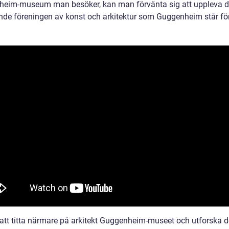
eim-museum man besöker, kan man förvänta sig att uppleva 
de föreningen av konst och arkitektur som Guggenheim står för
tt titta närmare på arkitekt Guggenheim-museet och utforska 