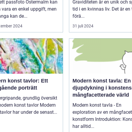
 ett passfoto Östermalm kan
Graviditeten är en unik och s
 vara en enkel uppgift, men
tid i en kvinnas liv. Det är en 
nga kan de...
förä...
tember 2024
31 juli 2024
n konst tavlor: Ett
Modern konst tavla: En
gående porträtt
djupdykning i konstens
mångfacetterade värld
rgripande, grundlig översikt
dern konst tavlor Modern
Modern konst tavla - En
tavlor har under de senast...
exploration av en mångfacet
konstform Introduktion: Konsten
har alltid...