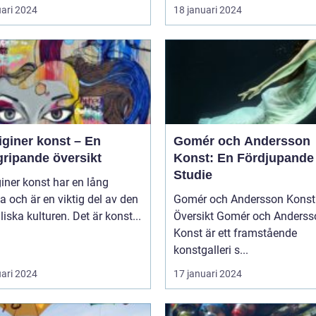
uari 2024
18 januari 2024
iginer konst – En
Gomér och Andersson
gripande översikt
Konst: En Fördjupande
Studie
iner konst har en lång
ia och är en viktig del av den
Gomér och Andersson Konst 
liska kulturen. Det är konst...
Översikt Gomér och Andersson
Konst är ett framstående
konstgalleri s...
uari 2024
17 januari 2024