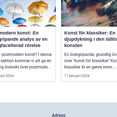
modern konst: En
Konst för klassiker: En
gripande analys av en
djupdykning i den tidlö
facetterad rörelse
konsten
postmodern konst? I denna
En övergripande, grundlig öv
 sektion kommer vi att ge en
över "konst för klassiker" Konst för
ig översikt över postmode...
klassiker är en genre inom ...
uari 2024
17 januari 2024
Adress