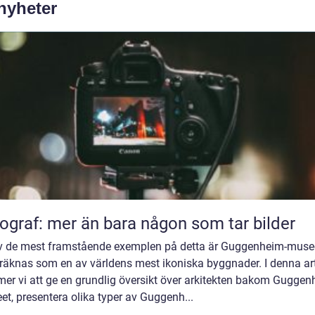
 nyheter
ograf: mer än bara någon som tar bilder
av de mest framstående exemplen på detta är Guggenheim-musee
räknas som en av världens mest ikoniska byggnader. I denna art
er vi att ge en grundlig översikt över arkitekten bakom Guggen
t, presentera olika typer av Guggenh...