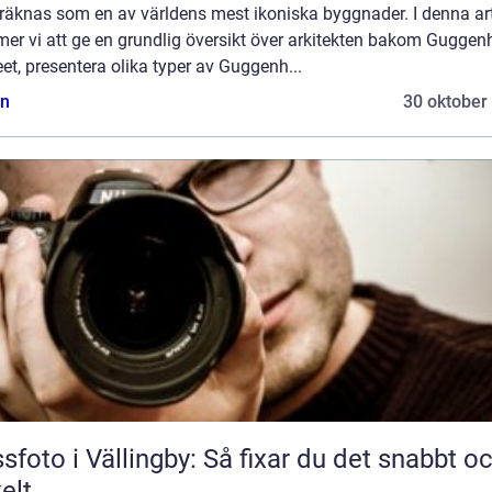
räknas som en av världens mest ikoniska byggnader. I denna art
er vi att ge en grundlig översikt över arkitekten bakom Guggen
t, presentera olika typer av Guggenh...
n
30 oktober
sfoto i Vällingby: Så fixar du det snabbt o
elt