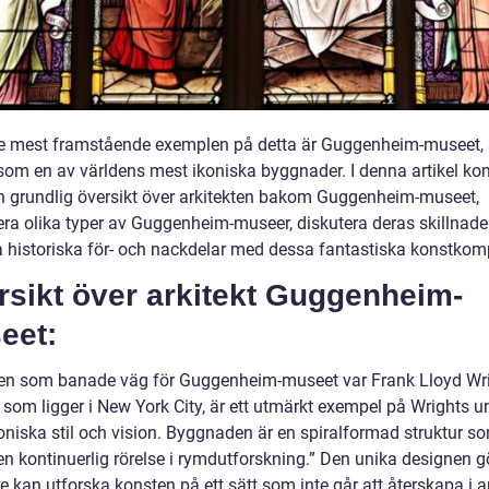
de mest framstående exemplen på detta är Guggenheim-museet,
som en av världens mest ikoniska byggnader. I denna artikel ko
en grundlig översikt över arkitekten bakom Guggenheim-museet,
era olika typer av Guggenheim-museer, diskutera deras skillnade
a historiska för- och nackdelar med dessa fantastiska konstkom
rsikt över arkitekt Guggenheim-
eet:
ten som banade väg för Guggenheim-museet var Frank Lloyd Wri
 som ligger i New York City, är ett utmärkt exempel på Wrights u
toniska stil och vision. Byggnaden är en spiralformad struktur s
en kontinuerlig rörelse i rymdutforskning.” Den unika designen gö
e kan utforska konsten på ett sätt som inte går att återskapa i 