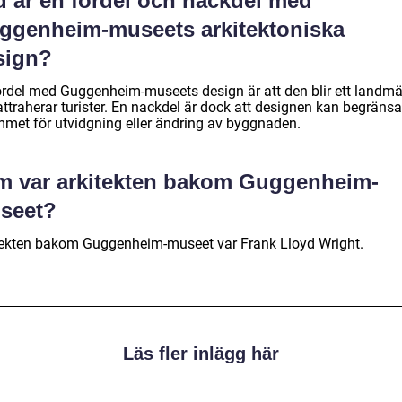
d är en fördel och nackdel med
ggenheim-museets arkitektoniska
sign?
ördel med Guggenheim-museets design är att den blir ett landm
ttraherar turister. En nackdel är dock att designen kan begränsa
mmet för utvidgning eller ändring av byggnaden.
m var arkitekten bakom Guggenheim-
seet?
tekten bakom Guggenheim-museet var Frank Lloyd Wright.
Läs fler inlägg här