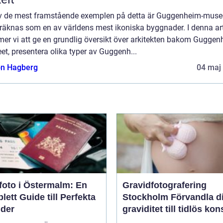
av de mest framstående exemplen på detta är Guggenheim-musee
räknas som en av världens mest ikoniska byggnader. I denna art
er vi att ge en grundlig översikt över arkitekten bakom Guggen
t, presentera olika typer av Guggenh...
n Hagberg
04 maj
foto i Östermalm: En
Gravidfotografering
ett Guide till Perfekta
Stockholm Förvandla din
lder
graviditet till tidlös kon