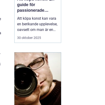
guide för
passionerade
samlare och
Att köpa konst kan vara
e
nybörjare
en berikande upplevelse,
oavsett om man är en
a
passionerad samlare
30 oktober 2025
eller en nybörjare på jakt
efter det perfekta
konstverket för hemmet.
.
Konst har förmågan att
ljusa upp ett rum, skapa
k
st&au...