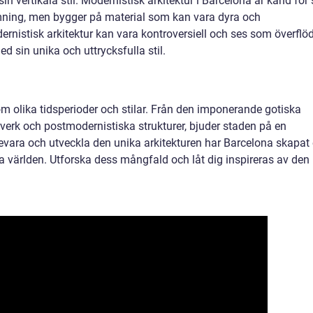
 vertikala stil. Modernistisk arkitektur i Barcelona är känd för 
rmning, men bygger på material som kan vara dyra och
rnistisk arkitektur kan vara kontroversiell och ses som överflö
d sin unika och uttrycksfulla stil.
om olika tidsperioder och stilar. Från den imponerande gotiska
rverk och postmodernistiska strukturer, bjuder staden på en
evara och utveckla den unika arkitekturen har Barcelona skapat
a världen. Utforska dess mångfald och låt dig inspireras av den