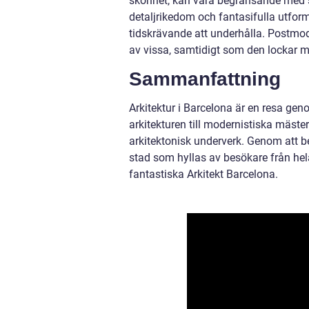
skönhet, kan vara begränsande med sin
detaljrikedom och fantasifulla utfo
tidskrävande att underhålla. Postmode
av vissa, samtidigt som den lockar me
Sammanfattning
Arkitektur i Barcelona är en resa gen
arkitekturen till modernistiska mäste
arkitektonisk underverk. Genom att b
stad som hyllas av besökare från hel
fantastiska Arkitekt Barcelona.