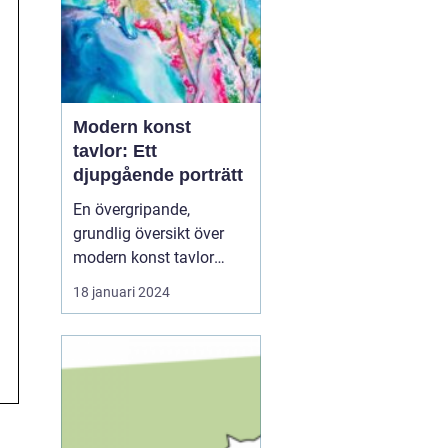
Modern konst
tavlor: Ett
djupgående porträtt
En övergripande,
grundlig översikt över
modern konst tavlor
Modern konst tavlor har
18 januari 2024
under de senaste
årtiondena blivit alltmer
populära och anses nu
vara en viktig del av
samtida konstvärlden.
Denna konstform