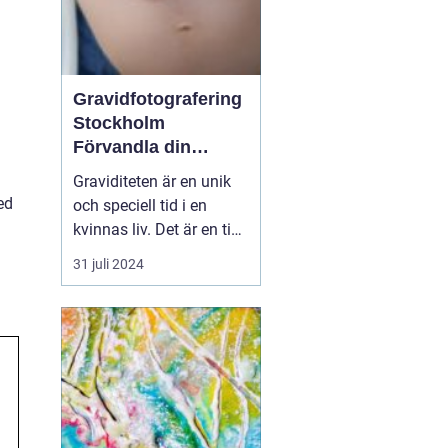
Gravidfotografering
Stockholm
Förvandla din
graviditet till tidlös
Graviditeten är en unik
konst
ed
och speciell tid i en
kvinnas liv. Det är en tid
av förändring, förväntan
31 juli 2024
och glädje. En tid då
man bäst vill bevara och
komma ihåg varje
känsla och detalj. I
Stockholm ...