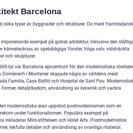
kitekt Barcelona
d olika typer av byggnader och strukturer. De mest framträdand
t imponerande exempel på gotisk arkitektur, inklusive den ståtlig
r kännetecknas av spetsbågiga fönster, höga valv, vidsträckta
r och skulpturer.
 1900-tal var Barcelona epicentrum för den modernistiska rörelsen
uís Domènech i Montaner skapade några av världens mest
ada Familia, Casa Batlló och Hospital de Sant Pau. Modernistis
a former, detaljrikedom, användning av keramik och vackra
er den modernistiska eran uppstod postmodernismen som en
rekom under funktionalismen. Populära exempel på
na inkluderar Miró-stiftelsen och Hotel Arts. Postmodernistisk
mer, lekfulla detaljer och användning av ovanliga material.