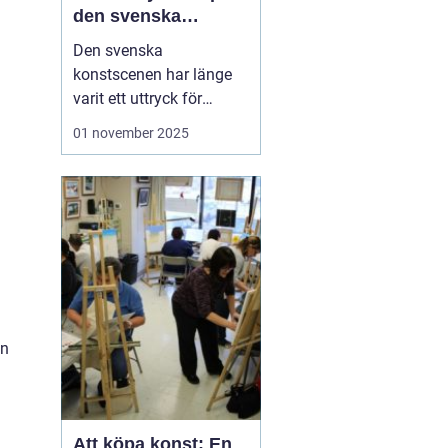
den svenska
konstscenen
Den svenska
konstscenen har länge
varit ett uttryck för
kreativitet och
01 november 2025
innovation, med
konstnärer som
inspirerats av både
internationella trender
och lokal tradition.
Sten
Ahlberg
är ...
en
Att köpa konst: En