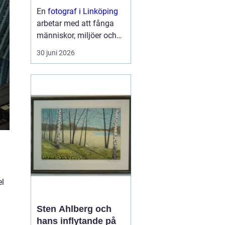
En
fotograf i Linköping
arbetar med att fånga
människor, miljöer och
ögonblick på ett sätt
30 juni 2026
som väcker känslor och
berättar en hi...
el
Sten Ahlberg och
hans inflytande på