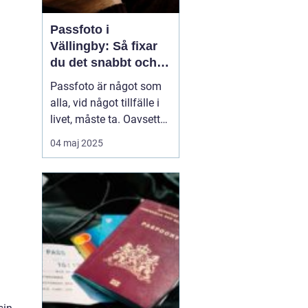
Passfoto i
Vällingby: Så fixar
du det snabbt och
enkelt
Passfoto är något som
alla, vid något tillfälle i
livet, måste ta. Oavsett
om det handlar om att
04 maj 2025
förnya passet, ansöka
om visum eller skaffa ett
nytt ID-kort, är det viktigt
att allt blir rätt frå...