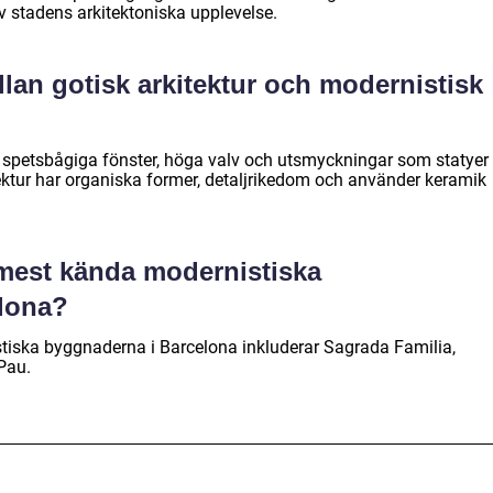
av stadens arkitektoniska upplevelse.
llan gotisk arkitektur och modernistisk
v spetsbågiga fönster, höga valv och utsmyckningar som statyer
tektur har organiska former, detaljrikedom och använder keramik
 mest kända modernistiska
lona?
iska byggnaderna i Barcelona inkluderar Sagrada Familia,
Pau.