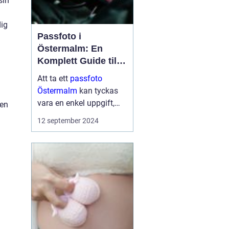
sin
dig
Passfoto i
Östermalm: En
Komplett Guide till
Perfekta ID-bilder
Att ta ett
passfoto
Östermalm
kan tyckas
vara en enkel uppgift,
 en
men för många kan det
12 september 2024
medföra en viss nivå av
stress och osäkerhet.
Bor man p&a...