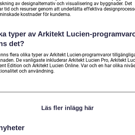
rskning av designalternativ och visualisering av byggnader. Det
ar tid och resurser genom att underlätta effektiva designprocess
minskade kostnader för kunderna.
ka typer av Arkitekt Lucien-programvar
ns det?
inns flera olika typer av Arkitekt Lucien-programvaror tillgänglig
naden. De vanligaste inkluderar Arkitekt Lucien Pro, Arkitekt Lu
nt Edition och Arkitekt Lucien Online. Var och en har olika nivå
tionalitet och användning.
Läs fler inlägg här
 nyheter