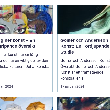
iginer konst – En
Gomér och Andersson
gripande översikt
Konst: En Fördjupande
Studie
iner konst har en lång
ia och är en viktig del av den
Gomér och Andersson Konst 
liska kulturen. Det är konst...
Översikt Gomér och Andersson
Konst är ett framstående
konstgalleri s...
uari 2024
17 januari 2024