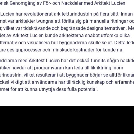
orisk Genomgång av För- och Nackdelar med Arkitekt Lucien
 Lucien har revolutionerat arkitekturindustrin på flera sätt. Innan
t var arkitekter tvungna att förlita sig på manuella ritningar o
r, vilket var tidskrävande och begränsade designalternativen. M
et av Arkitekt Lucien kunde arkitekterna snabbt utforska olika
ternativ och visualisera hur byggnaderna skulle se ut. Detta ledd
vare designprocesser och minskade kostnader för kunderna.
ördelarna med Arkitekt Lucien har det också funnits några nackde
itiker hävdar att programvaran kan leda till likriktning inom
urindustrin, vilket resulterar i att byggnader börjar se alltför likna
ckså viktigt att användarna har tillräcklig kunskap och erfarenh
et för att kunna utnyttja dess fulla potential.