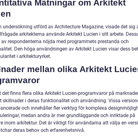
titativa Mätningar om Arkitekt
ien
en undersökning utförd av Architecture Magazine, visade det sig 
llfrågade arkitekterna använde Arkitekt Lucien i sitt arbete. Des
 av respondenterna nöjda med programmets prestanda och
nalitet. Den höga användningen av Arkitekt Lucien visar dess be
laritet i arkitekturyrket.
lnader mellan olika Arkitekt Lucie
gramvaror
t det finns flera olika Arkitekt Lucien-programvaror på marknade
t skillnader i deras funktionalitet och användning. Vissa version
ancerade och innehåller fler verktyg för komplexa designmöjlig
uleringar, medan andra är mer grundläggande och inriktade på
e inom arkitektur. Det är viktigt för användarna att välja en ver
tchar deras behov och erfarenhetsnivå.