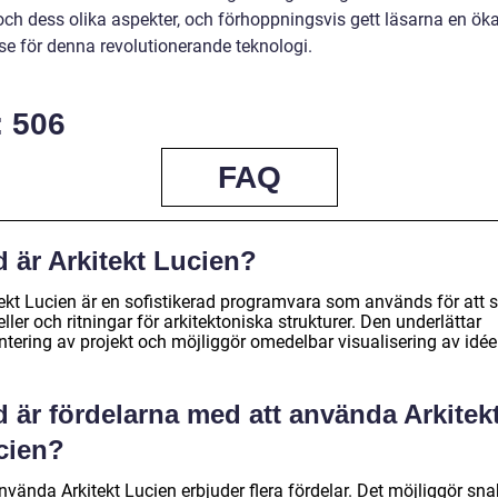
och dess olika aspekter, och förhoppningsvis gett läsarna en ök
lse för denna revolutionerande teknologi.
: 506
FAQ
 är Arkitekt Lucien?
tekt Lucien är en sofistikerad programvara som används för att 
ler och ritningar för arkitektoniska strukturer. Den underlättar
ntering av projekt och möjliggör omedelbar visualisering av idée
 är fördelarna med att använda Arkitek
cien?
nvända Arkitekt Lucien erbjuder flera fördelar. Det möjliggör sn