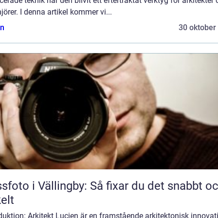
erade teknik har den blivit ett eftertraktat verktyg för arkitekter
jörer. I denna artikel kommer vi...
n
30 oktober
sfoto i Vällingby: Så fixar du det snabbt o
elt
duktion: Arkitekt Lucien är en framstående arkitektonisk innovat