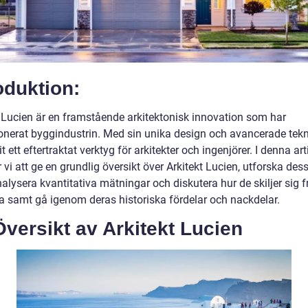
oduktion:
t Lucien är en framstående arkitektonisk innovation som har
ionerat byggindustrin. Med sin unika design och avancerade tekn
it ett eftertraktat verktyg för arkitekter och ingenjörer. I denna art
i att ge en grundlig översikt över Arkitekt Lucien, utforska dess
nalysera kvantitativa mätningar och diskutera hur de skiljer sig f
a samt gå igenom deras historiska fördelar och nackdelar.
versikt av Arkitekt Lucien