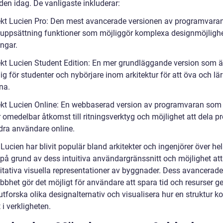
en idag. De vanligaste inkluderar:
tekt Lucien Pro: Den mest avancerade versionen av programvara
 uppsättning funktioner som möjliggör komplexa designmöjligh
ngar.
tekt Lucien Student Edition: En mer grundläggande version som ä
lig för studenter och nybörjare inom arkitektur för att öva och lär
na.
tekt Lucien Online: En webbaserad version av programvaran som
 omedelbar åtkomst till ritningsverktyg och möjlighet att dela pr
ra användare online.
 Lucien har blivit populär bland arkitekter och ingenjörer över he
 på grund av dess intuitiva användargränssnitt och möjlighet at
itativa visuella representationer av byggnader. Dess avancerade
bbhet gör det möjligt för användare att spara tid och resurser g
utforska olika designalternativ och visualisera hur en struktur 
t i verkligheten.