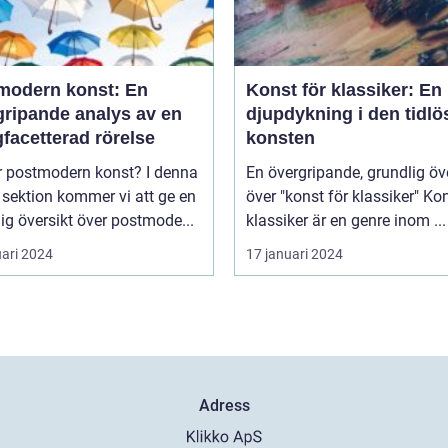
modern konst: En
Konst för klassiker: En
gripande analys av en
djupdykning i den tidlö
facetterad rörelse
konsten
postmodern konst? I denna
En övergripande, grundlig öv
 sektion kommer vi att ge en
över "konst för klassiker" Konst för
ig översikt över postmode...
klassiker är en genre inom ...
uari 2024
17 januari 2024
Adress