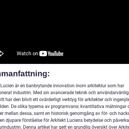
manfattning:
t Lucien är en banbrytande innovation inom arkitektur som har
ionerat industrin. Med sin avancerade teknik och användarvänli
tt har den blivit ett ovärderligt verktyg för arkitekter och ingenjö
rlden. De olika typerna av programvaror, kvantitativa mätningar 
der mellan dessa, samt en historisk genomgång av för- och nackd
 en djupare förståelse för Arkitekt Luciens betydelse och påverk
urindustrin. Denna artikel har gett en grundlig översikt över Arkit