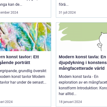
nga kan de...
förä...
tember 2024
31 juli 2024
n konst tavlor: Ett
Modern konst tavla: En
gående porträtt
djupdykning i konstens
mångfacetterade värld
rgripande, grundlig översikt
dern konst tavlor Modern
Modern konst tavla - En
tavlor har under de senast...
exploration av en mångfacet
konstform Introduktion: Konsten
har alltid...
uari 2024
18 januari 2024