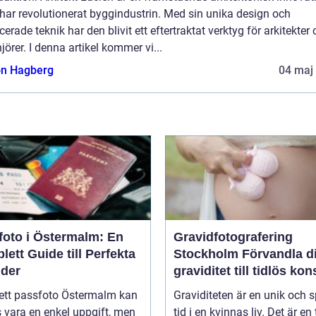
har revolutionerat byggindustrin. Med sin unika design och
erade teknik har den blivit ett eftertraktat verktyg för arkitekter
jörer. I denna artikel kommer vi...
n Hagberg
04 maj
foto i Östermalm: En
Gravidfotografering
ett Guide till Perfekta
Stockholm Förvandla din
lder
graviditet till tidlös kon
 ett passfoto Östermalm kan
Graviditeten är en unik och s
 vara en enkel uppgift, men
tid i en kvinnas liv. Det är en 